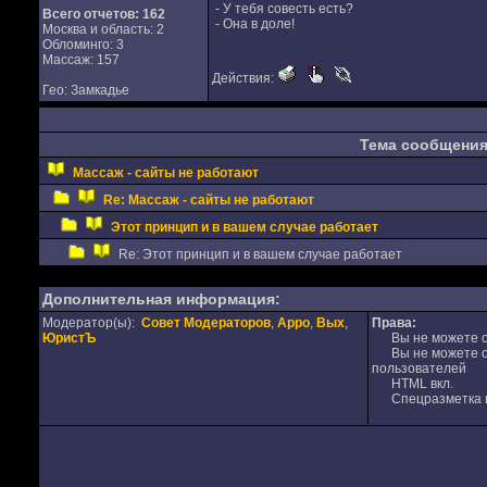
- У тебя совесть есть?
Всего отчетов:
162
- Она в доле!
Москва и область: 2
Обломинго: 3
Массаж: 157
Действия:
Гео: Замкадье
Тема сообщени
Массаж - сайты не работают
Re: Массаж - сайты не работают
Этот принцип и в вашем случае работает
Re: Этот принцип и в вашем случае работает
Дополнительная информация:
Модератор(ы):
Совет Модераторов
,
Appo
,
Вых
,
Права:
ЮристЪ
Вы не можете от
Вы не можете от
пользователей
HTML вкл.
Спецразметка в