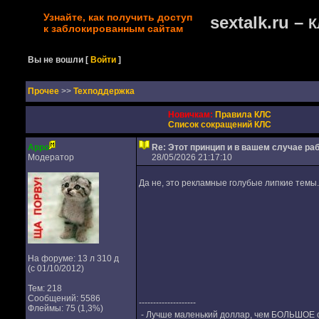
Узнайте, как получить доступ
sextalk.ru –
К
к заблокированным сайтам
Вы не вошли
[
Войти
]
Прочее
>>
Техподдержка
Новичкам:
Правила КЛС
Список сокращений КЛС
Appo
Re: Этот принцип и в вашем случае ра
Модератор
28/05/2026 21:17:10
Да не, это рекламные голубые липкие темы.
На форуме: 13 л 310 д
(с 01/10/2012)
Тем: 218
Сообщений: 5586
--------------------
Флеймы: 75 (1,3%)
- Лучше маленький доллар, чем БОЛЬШОЕ 