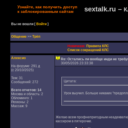
Узнайте, как получить доступ
sextalk.ru –
К
к заблокированным сайтам
Вы не вошли
[
Войти
]
Oбщение
>>
Трёп
Новичкам:
Правила КЛС
Список сокращений КЛС
Алексио
Re: Остались ли вообще инди не тре
30/05/2026 23:33:38
На форуме: 291 д
(с 20/10/2025)
Тем: 31
Цитата:
Сообщений: 272
Всего отчетов:
14
Урок выучил. Больше никаких "предопла
Москва и область: 2
Обломинго: 1
Регионы: 2
Массаж: 9
Желаю всем профнепригодным неадекваткам 
кассиром в пятерочке.