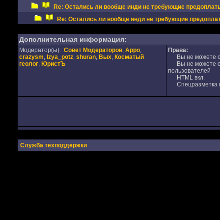
Re: Остались ли вообще инди не требующие предоплат
Re: Остались ли вообще инди не требующие предопла
Дополнительная информация:
Модератор(ы):
Совет Модераторов
,
Appo
,
Права:
crazysm
,
Izya_potz
,
shuran
,
Вых
,
Косматый
Вы не можете от
геолог
,
ЮристЪ
Вы не можете от
пользователей
HTML вкл.
Спецразметка в
Служба техподдержки