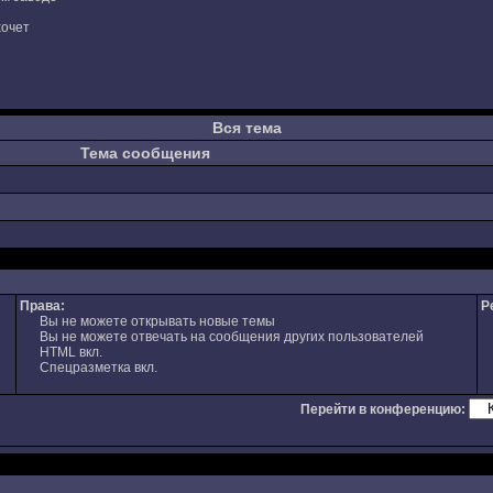
хочет
Вся тема
Тема сообщения
Права:
Р
Вы не можете открывать новые темы
Вы не можете отвечать на сообщения других пользователей
HTML вкл.
Спецразметка вкл.
Перейти в конференцию: