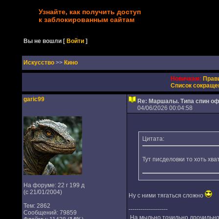
Узнайте, как получить доступ
к заблокированным сайтам
Вы не вошли
[
Войти
]
Искусство
>>
Кино
Новичкам:
Прав
Список сокраще
garic99
Re: Маршалы. Типа спин о
04/06/2026 00:04:58
Цитата:
Тут писделовки то хоть хв
На форуме: 22 г 199 д
(с 21/01/2004)
Ну с ними тягаться сложно
Тем: 2862
--------------------
Сообщений: 79859
На мыльно точильно дрочильно