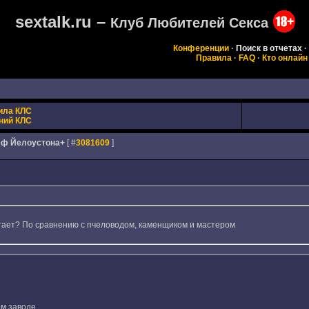
sextalk.ru –
Клуб Любителей Секса
Конференции
·
Поиск в отчетах
·
Правила
·
FAQ
·
Кто онлайн
ила КЛС
ний КЛС
фф Йелоустона+
[ #
3081609
]
атает? По сравнению с пчеловодом, каменщиком и мастером
м заводе