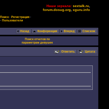
Наши зеркала:
sextalk.ru
,
forum.dosug.org
,
xguru.info
Поиск
·
Регистрация
·
·
Пользователи
Назад
Конференция
Вперед
Списком
Поиск отчетов по
параметрам девушек
Ответить
Цитата