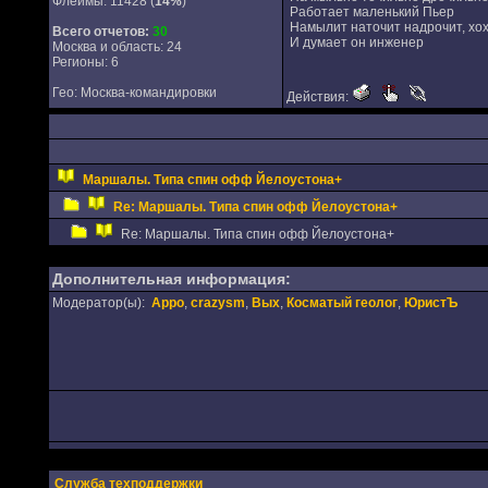
Флеймы: 11428 (
14%
)
Работает маленький Пьер
Намылит наточит надрочит, хо
Всего отчетов:
30
И думает он инженер
Москва и область: 24
Регионы: 6
Гео: Москва-командировки
Действия:
Маршалы. Типа спин офф Йелоустона+
Re: Маршалы. Типа спин офф Йелоустона+
Re: Маршалы. Типа спин офф Йелоустона+
Дополнительная информация:
Модератор(ы):
Appo
,
crazysm
,
Вых
,
Косматый геолог
,
ЮристЪ
Служба техподдержки