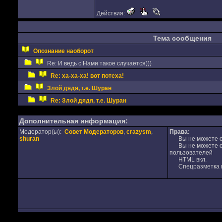
Действия:
Тема сообщения
Опознание наоборот
Re: И ведь с Нами такое случается)))
Re: ха-ха-ха! вот потеха!
Злой дядя, т.е. Шуран
Re: Злой дядя, т.е. Шуран
Дополнительная информация:
Модератор(ы):
Совет Модераторов
,
crazysm
,
Права:
shuran
Вы не можете от
Вы не можете от
пользователей
HTML вкл.
Спецразметка в