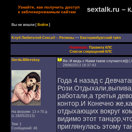
Узнайте, как получить доступ
sextalk.ru –
К
к заблокированным сайтам
Вы не вошли
[
Войти
]
Kлуб Любителей Секса® – Регионы
>>
Екатеринбургский трёп
Новичкам:
Правила КЛС
Список сокращений КЛС
Gerda.Milevskay
Re: И ведь с Нами такое случается)))
[ 
28/06/2013 16:37:43
Года 4 назад с Девчат
Рози.Отдыхали,выпивал
работали,а третья дев
контор.И Конечно же,ка
отдыхающих вокруг ком
На форуме: 13 л 70 д
(с 28/05/2013)
видимо этот танцор,что
Тем: 1
приглянулась этому та
Сообщений: 46