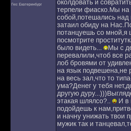
околдовать и совратит
Гео: Екатеринбург
терпели фиаско.Мы на 
собой,потешались над
затаил обиду на Нас.П
потанцуешь со мной,я 
посмотрите проститутк
было видеть...
Мы с д
перевалили,чтоб все р
лоб бровями от удивле
на язык подвешена,не 
на весь зал,что то типа
ума?Денег у тебя нет,
другую дуру...)))Выгля
этакая шлялсо?..
И в 
подойдешь к нам,притв
и начну унижать твои 
мужик так и танцевал,т