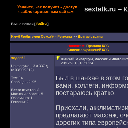
Узнайте, как получить доступ
sextalk.ru –
К
к заблокированным сайтам
Вы не вошли
[
Войти
]
Kлуб Любителей Секса® – Регионы
>>
Другие страны
Новичкам:
Правила КЛС
Список сокращений КЛС
ходор52
Шанхай. Аквариум, массаж и много инт
20/12/2013 13:50:24
На форуме: 13 л 337 д
(с 03/09/2012)
Был в шанхае в этом го
Тем: 14
Сообщений: 95
вами, коллеги, информа
Всего отчетов:
8
постараюсь кратко.
Москва и область: 5
Обломинго: 1
Регионы: 2
Приехали, акклиматизи
предлагают массаж, оч
дорогих типа европейс