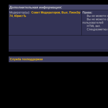
Дополнительная информация:
Модератор(ы):
Совет Модераторов
,
Вых
,
ПионЭр
Права:
74
,
ЮристЪ
Вы не можете от
Вы не можете от
пользователей
HTML вкл.
Спецразметка в
Служба техподдержки