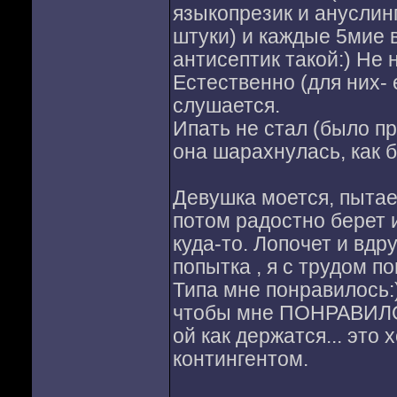
языкопрезик и ануслинг
штуки) и каждые 5мие 
антисептик такой:) Не 
Естественно (для них-
слушается.
Ипать не стал (было пр
она шарахнулась, как б
Девушка моется, пытае
потом радостно берет и
куда-то. Лопочет и вдр
попытка , я с трудом п
Типа мне понравилось:)
чтобы мне ПОНРАВИЛОСЬ
ой как держатся... эт
контингентом.