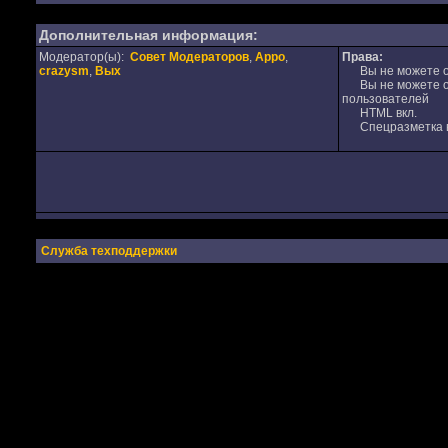
Дополнительная информация:
Модератор(ы):
Совет Модераторов
,
Appo
,
Права:
crazysm
,
Вых
Вы не можете от
Вы не можете от
пользователей
HTML вкл.
Спецразметка в
Служба техподдержки