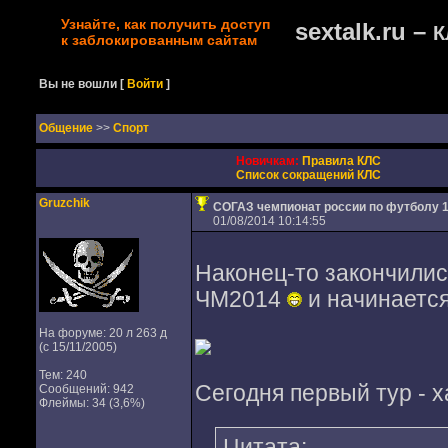
Узнайте, как получить доступ
sextalk.ru –
К
к заблокированным сайтам
Вы не вошли
[
Войти
]
Oбщение
>>
Спорт
Новичкам:
Правила КЛС
Список сокращений КЛС
Gruzchik
СОГАЗ чемпионат россии по футболу 1
01/08/2014 10:14:55
Наконец-то закончилис
ЧМ2014
и начинаетс
На форуме: 20 л 263 д
(с 15/11/2005)
Тем: 240
Сегодня первый тур - 
Сообщений: 942
Флеймы: 34 (3,6%)
Цитата: