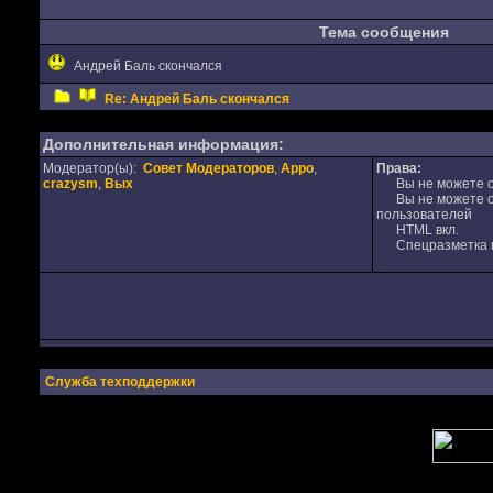
Тема сообщения
Андрей Баль скончался
Re: Андрей Баль скончался
Дополнительная информация:
Модератор(ы):
Совет Модераторов
,
Appo
,
Права:
crazysm
,
Вых
Вы не можете от
Вы не можете от
пользователей
HTML вкл.
Спецразметка в
Служба техподдержки