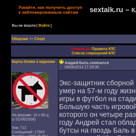
Узнайте, как получить доступ
sextalk.ru –
К
к заблокированным сайтам
Вы не вошли
[
Войти
]
Oбщение
>>
Спорт
Новичкам:
Правила КЛС
Список сокращений КЛС
Карты ближе к орденам
Андрей Баль скончался
09/08/2014 17:29:38
Экс-защитник сборной 
умер на 57-м году жиз
игры в футбол на стад
Большую часть игровой
которого он четыре ра
На форуме: 18 л 66 д
(с 01/06/2008)
году Андрей стал обла
Тем: 712
бутсы на гвоздь Баль в
Сообщений: 17993