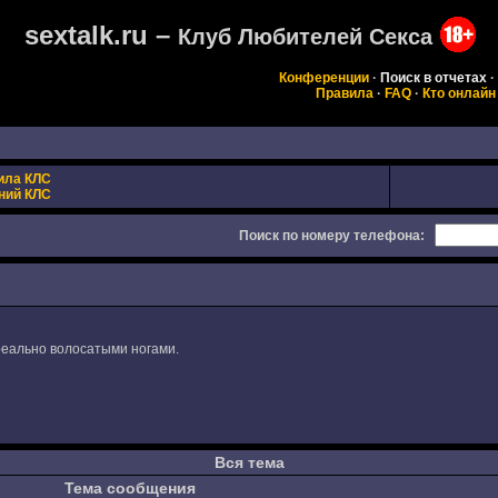
sextalk.ru –
Клуб Любителей Секса
Конференции
·
Поиск в отчетах
·
Правила
·
FAQ
·
Кто онлайн
ила КЛС
ний КЛС
Поиск по номеру телефона:
реально волосатыми ногами.
Вся тема
Тема сообщения