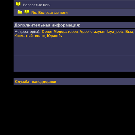
Волосатые ноги
Re: Волосатые ноги
Дополнительная информация:
Модератор(ы):
Совет Модераторов
,
Appo
,
crazysm
,
Izya_potz
,
Вых
,
Косматый геолог
,
ЮристЪ
Служба техподдержки