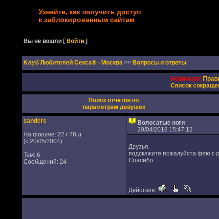
Узнайте, как получить доступ
к заблокированным сайтам
Вы не вошли
[
Войти
]
Kлуб Любителей Секса® - Москва
>>
Вопросы и ответы
Новичкам:
Прав
Список сокраще
Поиск отчетов по
параметрам девушек
sanders
Волосатые ноги
20/04/2018 15:47:12
На форуме: 22 г 78 д
(с 20/05/2004)
Друзья,
подскажите пожалуйста фею с 
Тем: 6
Спасибо
Сообщений: 24
Действия: