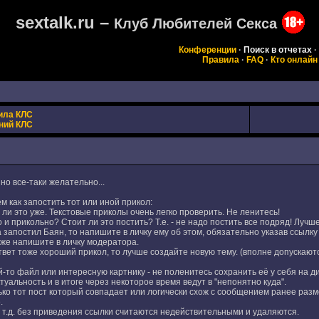
sextalk.ru –
Клуб Любителей Секса
Конференции
·
Поиск в отчетах
·
Правила
·
FAQ
·
Кто онлайн
ила КЛС
ний КЛС
о все-таки желательно...
 как запостить тот или иной прикол:
 ли это уже. Текстовые приколы очень легко проверить. Не ленитесь!
 и прикольно? Стоит ли это постить? Т.е. - не надо постить все подряд! Лучш
а запостил Баян, то напишите в личку ему об этом, обязательно указав ссылку
 же напишите в личку модератора.
твет тоже хороший прикол, то лучше создайте новую тему. (вполне допускают
ой-то файл или интересную картнику - не поленитесь сохранить её у себя на 
туальность и в итоге через некоторое время ведут в "непонятно куда".
лько тот пост который совпадает или логически схож с сообщением ранее ра
.
 т.д. без приведения ссылки считаются недействительными и удаляются.