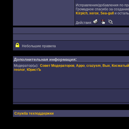
Исправления/добавления по пр
Громадное спасибо за создание
Kirpich
,
xerox
,
Sea-gull
и остальн
Действия:
Небольшие правила
Дополнительная информация:
Модератор(ы):
Совет Модераторов
,
Appo
,
crazysm
,
Вых
,
Косматый
геолог
,
ЮристЪ
Служба техподдержки