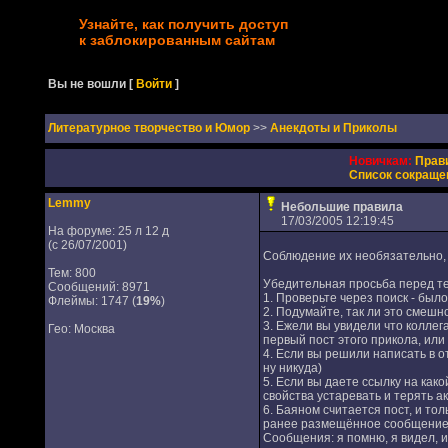
Узнайте, как получить доступ
к заблокированным сайтам
Вы не вошли
[
Войти
]
Литературное творчество и Юмор
>>
Анекдоты и Приколы
Новичкам:
Прав
Список сокраще
Lemmy
Небольшие правила
17/03/2005 12:19:45
На форуме: 25 л 12 д
(с 26/07/2001)
Соблюдение их необязательно, н
Тем: 800
Убедительная просьба перед тем
Сообщений: 8971
1. Проверьте через поиск - было
Флеймы: 1747 (
19%
)
2. Подумайте, так ли это смешно
3. Ежели вы увидели что коллег
Гео: Москва
первый пост этого прикола, или
4. Если вы решили написать в о
ну никуда)
5. Если вы даете ссылку на как
свойства устаревать и терять ак
6. Баяном считается пост, и то
ранее размещённое сообщение
Сообщения: я помню, я видел, и