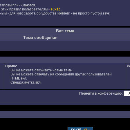
авилам принимаются.
 этих правил пользователям -
s0x1c
,
ым - для кого забота об удобстве коллеги - не просто пустой звук.
Вся тема
Тема сообщения
Права:
Р
Вы не можете открывать новые темы
Вы не можете отвечать на сообщения других пользователей
HTML вкл.
Спецразметка вкл.
Перейти в конференцию: