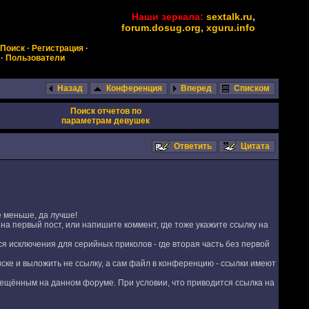
Наши зеркала:
sextalk.ru
,
forum.dosug.org
,
xguru.info
Поиск
·
Регистрация
·
·
Пользователи
Назад
Конференция
Вперед
Списком
Поиск отчетов по
параметрам девушек
Ответить
Цитата
е меньше, да лучше!
 на первый пост, или напишите коммент, где тоже укажите ссылку на
ся исключения для серийных приколов - где вторая часть без первой
диске и выложить не ссылку, а сам файл в конференцию - ссылки имеют
змещённым на данном форуме. При условии, что приводится ссылка на