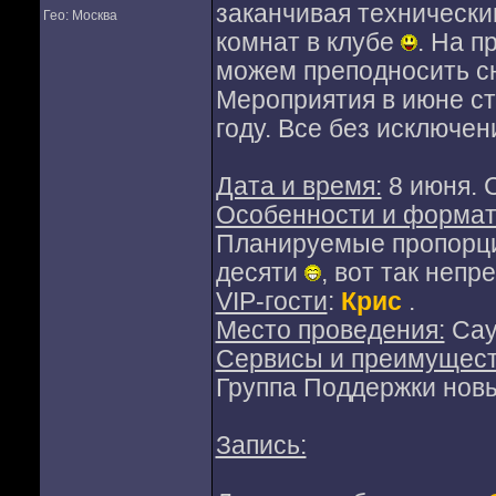
заканчивая технически
Гео: Москва
комнат в клубе
. На п
можем преподносить с
Мероприятия в июне с
году. Все без исключе
Дата и время:
8 июня. С
Особенности и формат
Планируемые пропорции
десяти
, вот так непр
VIP-гости
:
Крис
.
Место проведения:
Сау
Сервисы и преимущест
Группа Поддержки новы
Запись: