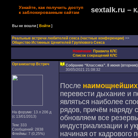
Узнайте, как получить доступ
sextalk.ru –
К
к заблокированным сайтам
Вы не вошли
[
Войти
]
Реальные встречи любителей секса (частные конференции)
>>
Общество Истинных Ценителей Группового Секса
Новичкам:
Правила КЛС
Список сокращений КЛС
Организатор Встреч
Собрание “Классика”. 8 июня (вторник)
30/05/2021 21:08:32
После
наимощнейших
перевести дыхание и п
являться наиболее сп
рядов, причём наряду 
На форуме: 13 л 206 д
обновляем все резервы
(с 13/01/2013)
индустриализации и у
Тем: 333
Сообщений: 2838
начиная от кадрового 
Флеймы: 7 (0,25%)