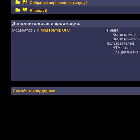
Собрание перенесено в сауну!
Я приду))
Дополнительная информация:
Модератор(ы):
Модератор ОГС
Права:
Вы не можете от
Вы не можете от
пользователей
HTML вкл.
Спецразметка в
Служба техподдержки