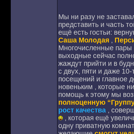
Мы ни разу не застав
представить и часть то
ещё есть гостьи: верн
Саша Молодая
,
Перс
Многочисленные пары 
выходные сейчас полн
жаждут прийти и в будн
с двух, пяти и даже 1
посещений и главное 
новеньким , которые н
помощь к этому мы воз
полноценную “Групп
рост качества
, совер
, которая ещё увелич
одну приватную комнат
желающие
смогут уед