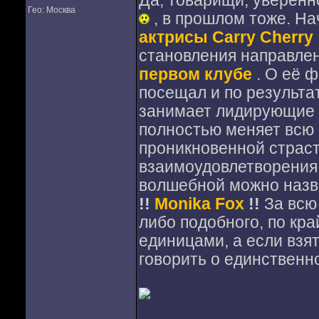
Да, товарищи, уверенно
Гео: Москва
, в прошлом тоже. На
актрисы Carry Cherry
становления направлен
первом клубе
. О её ф
посещал и по результа
занимает лидирующие
полностью меняет всю
проникновенной страст
взаимоудовлетворения
волшебной можно назв
!!
Monika Fox
!!
За всю
либо подобного, по кр
единицами, а если взят
говорить о единственн