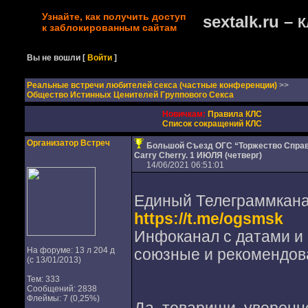
Узнайте, как получить доступ
sextalk.ru –
К
к заблокированным сайтам
Вы не вошли
[
Войти
]
Реальные встречи любителей секса (частные конференции)
>>
Общество Истинных Ценителей Группового Секса
Новичкам:
Правила КЛС
Список сокращений КЛС
Организатор Встреч
Большой Съезд ОГС “Торжество Справ
Carry Cherry. 1 ИЮЛЯ (четверг)
14/06/2021 06:51:01
Единый Телеграммкана
https://t.me/ogsmsk
Инфоканал с датами и 
На форуме: 13 л 204 д
союзные и рекомендов
(с 13/01/2013)
Тем: 333
Сообщений: 2838
Флеймы: 7 (0,25%)