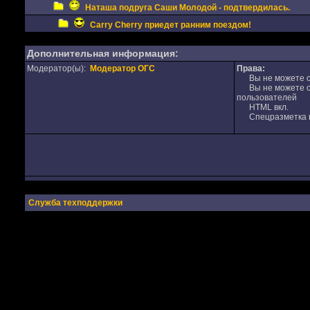
Наташа подруга Саши Молодой - подтвердилась.
Carry Cherry приедет ранним поездом!
Дополнительная информация:
Модератор(ы):
Модератор ОГС
Права:
Вы не можете от
Вы не можете от
пользователей
HTML вкл.
Спецразметка в
Служба техподдержки