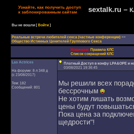
Узнайте, как получить доступ
sextalk.ru –
К
к заблокированным сайтам
Вы не вошли
[
Войти
]
Реальные встречи любителей секса (частные конференции)
>>
Общество Истинных Ценителей Группового Секса
Новичкам:
Правила КЛС
Список сокращений КЛС
Las Actrices
Платный Доступ в конфу LPA&OPE и но
03/08/2021 19:36:45
На форуме: 8 л 348 д
(с 23/08/2017)
Мы решили всех порад
Тем: 182
Сообщений: 801
бессрочным
Не хотим лишать возм
цены будут повышаться
Пока цена за подключе
щедрости"!