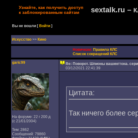
Узнайте, как получить доступ
sextalk.ru –
К
к заблокированным сайтам
Вы не вошли
[
Войти
]
Искусство
>>
Кино
Новичкам:
Правила КЛС
Список сокращений КЛС
garic99
Re: Поворот. Шпионы вашингтона. сер
03/12/2021 22:41:39
Цитата:
Так ничего более се
На форуме: 22 г 200 д
(с 21/01/2004)
Тем: 2862
Сообщений: 79860