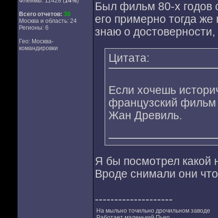
Флеймы: 11428 (
14%
)
Был фильм 80-х годов 
Всего отчетов:
30
его примерно тогда же 
Москва и область: 24
Регионы: 6
знаю о достоверности,
Гео: Москва-
командировки
Цитата:
Если хочешь истори
французский фильм Л
Жан Древиль.
Я бы посмотрел какой 
Вроде снимали они что 
--------------------
На мыльно точильно дрочильном заводе
Работает маленький Пьер