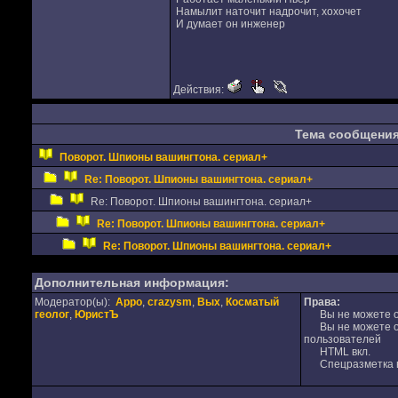
Намылит наточит надрочит, хохочет
И думает он инженер
Действия:
Тема сообщени
Поворот. Шпионы вашингтона. сериал+
Re: Поворот. Шпионы вашингтона. сериал+
Re: Поворот. Шпионы вашингтона. сериал+
Re: Поворот. Шпионы вашингтона. сериал+
Re: Поворот. Шпионы вашингтона. сериал+
Дополнительная информация:
Модератор(ы):
Appo
,
crazysm
,
Вых
,
Косматый
Права:
геолог
,
ЮристЪ
Вы не можете от
Вы не можете от
пользователей
HTML вкл.
Спецразметка в