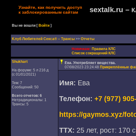
Узнайте, как получить доступ
sextalk.ru –
К
к заблокированным сайтам
Вы не вошли
[
Войти
]
Kлуб Любителей Секса® – Трансы
>>
Отчеты
Новичкам:
Правила КЛС
Список сокращений КЛС
Shukhart
Ева. Употребляет вещества.
07/08/2023 23:24:48
Прикреплённые ф
На форуме: 5 л 216 д
(с 01/01/2021)
Имя:
Ева
Тем: 7
Сообщений: 50
Всего отчетов:
6
Телефон:
+7 (977) 905
Нетрадиционалы: 1
Трансы: 5
https://gaymos.xyz/fot
ТТХ:
25 лет, рост: 170 с