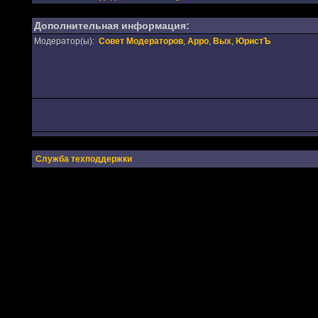
Дополнительная информация:
Модератор(ы):
Совет Модераторов
,
Appo
,
Вых
,
ЮристЪ
Служба техподдержки