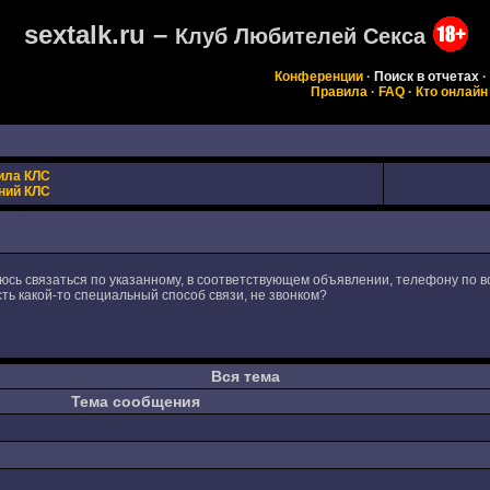
sextalk.ru –
Клуб Любителей Секса
Конференции
·
Поиск в отчетах
·
Правила
·
FAQ
·
Кто онлайн
ила КЛС
ний КЛС
сь связаться по указанному, в соответствующем объявлении, телефону по в
ть какой-то специальный способ связи, не звонком?
Вся тема
Тема сообщения