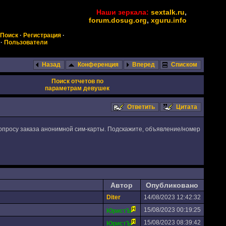
Наши зеркала:
sextalk.ru
,
forum.dosug.org
,
xguru.info
Поиск
·
Регистрация
·
·
Пользователи
Назад
Конференция
Вперед
Списком
Поиск отчетов по
параметрам девушек
Ответить
Цитата
опросу заказа анонимной сим-карты. Подскажите, объявление/номер
Автор
Опубликовано
Diter
14/08/2023 12:42:32
15/08/2023 00:19:25
ЮристЪ
15/08/2023 08:39:42
ЮристЪ