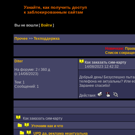
Узнайте, как получить доступ
к заблокированным сайтам
Вы не вошли
[
Войти
]
Прочее
>>
Техподдержка
Новичкам:
Прав
Список сокраще
Diter
Как заказать сим-карту
14/08/2023 12:42:32
На форуме: 2 г 360 д
(с 14/08/2023)
Добрый день! Безуспешно пытаю
телефона не актуальны? Или ес
Тем: 1
Заранее спасибо!
Сообщений: 1
Действия:
Как заказать сим-карту
Уточним как и что
UPD да, реклама неактуальна