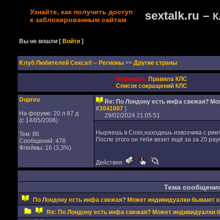
Узнайте, как получить доступ
sextalk.ru –
К
к заблокированным сайтам
Вы не вошли
[
Войти
]
Kлуб Любителей Секса® – Регионы
>>
Другие страны
Новичкам:
Правила КЛС
Список сокращений КЛС
Dupreu
Re: По Лондону есть инфа свежая? М
#
3041007
]
На форуме: 20 л 87 д
29/02/2024 21:05:51
(с 14/05/2006)
Ныряешь в Сохо,находишь извозчика с рикге
Тем: 86
После этого он тебя везет ещё за за 20 рау
Сообщений: 478
Флеймы: 16 (3,3%)
Действия:
Тема сообщени
По Лондону есть инфа свежая? Может индивидуалки бывают 
Re: По Лондону есть инфа свежая? Может индивидуалки 