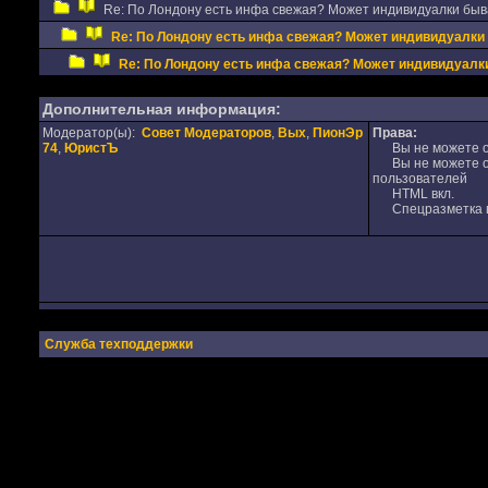
Re: По Лондону есть инфа свежая? Может индивидуалки бы
Re: По Лондону есть инфа свежая? Может индивидуалки
Re: По Лондону есть инфа свежая? Может индивидуал
Дополнительная информация:
Модератор(ы):
Совет Модераторов
,
Вых
,
ПионЭр
Права:
74
,
ЮристЪ
Вы не можете от
Вы не можете от
пользователей
HTML вкл.
Спецразметка в
Служба техподдержки