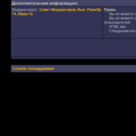
Дополнительная информация:
Модератор(ы):
Совет Модераторов
,
Вых
,
ПионЭр
Права:
74
,
ЮристЪ
Вы не можете от
Вы не можете от
пользователей
HTML вкл.
Спецразметка в
Служба техподдержки