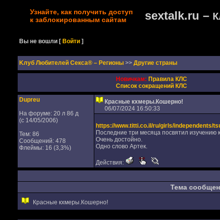
Узнайте, как получить доступ
sextalk.ru –
К
к заблокированным сайтам
Вы не вошли
[
Войти
]
Kлуб Любителей Секса® – Регионы
>>
Другие страны
Новичкам:
Правила КЛС
Список сокращений КЛС
Dupreu
Красные кхмеры.Кошерно!
06/07/2024 16:50:33
На форуме: 20 л 86 д
(с 14/05/2006)
https://www.titti.co.il/ru/girls/independents/t
Последние три месяца посвятил изучению к
Тем: 86
Очень достойно.
Сообщений: 478
Одно слово Артек.
Флеймы: 16 (3,3%)
Действия:
Тема сообщен
Красные кхмеры.Кошерно!