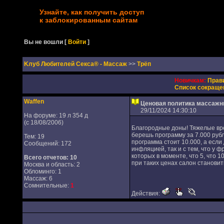
Узнайте, как получить доступ
к заблокированным сайтам
Вы не вошли
[
Войти
]
Kлуб Любителей Секса® - Массаж
>>
Трёп
Новичкам:
Прав
Список сокраще
Waffen
Ценовая политика массажн
29/11/2024 14:30:10
На форуме: 19 л 354 д
(с 18/08/2006)
Благородные доны! Тяжелые врем
берешь программу за 7.000 рубл
Тем: 19
программа стоит 10.000, а если 
Сообщений: 172
инфляцией, так и с тем, что у ф
которых в моменте, что 5, что 1
Всего отчетов:
10
при таких ценах салон становит
Москва и область: 2
Обломинго: 1
Массаж: 6
Сомнительные:
1
Действия: