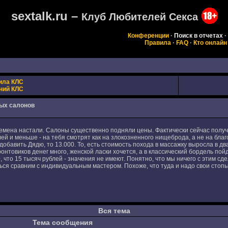
sextalk.ru –
Клуб Любителей Секса
Конференции
·
Поиск в отчетах
·
Правила
·
FAQ
·
Кто онлайн
ила КЛС
ний КЛС
ых салонов
ена настали. Салоны существенно подняли цены. Фактически сейчас получаетс
ей и меньше - на тебя смотрят как на злокозненного нищеброда, а не на бл
добавить Дядю, то 13.000. То, есть стоимость похода в массажку выросла в дв
ронтовиков денег много, женской ласки хочется, а в классический бордель пой
0, что 15 тысяч рублей - значения не имеют. Понятно, что мы ничего с этим сд
ься сравним с индивидуальным мастером. Похоже, что туда и надо свои стопы
Вся тема
Тема сообщения