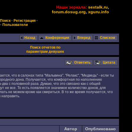
Наши зеркала:
sextalk.ru
,
forum.dosug.org
,
xguru.info
Поиск
·
Регистрация
·
·
Пользователи
Назад
Конференция
Вперед
Списком
Поиск отчетов по
параметрам девушек
Ответить
Цитата
я, что в салонах типа "Мальвина", "Релакс", "Медведь" - если ты
агородного дона. Получается, что комфортная по наполнению
а-два с половиной раза. Думаю, что это связано как с общей
дут не все. То есть появляется значимое количество донов, для
елать не можем кроме как смириться. В то же время получается, что
 направить.
Автор
Опубликовано