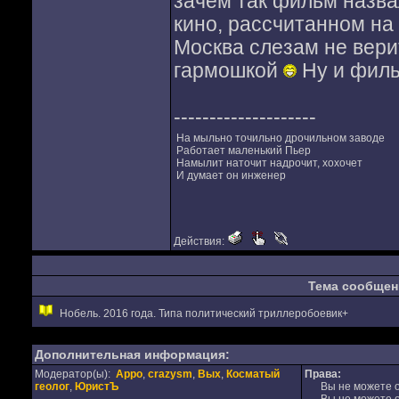
зачем так фильм назв
кино, рассчитанном на
Москва слезам не вери
гармошкой
Ну и филь
--------------------
На мыльно точильно дрочильном заводе
Работает маленький Пьер
Намылит наточит надрочит, хохочет
И думает он инженер
Действия:
Тема сообщен
Нобель. 2016 года. Типа политический триллеробоевик+
Дополнительная информация:
Модератор(ы):
Appo
,
crazysm
,
Вых
,
Косматый
Права:
геолог
,
ЮристЪ
Вы не можете от