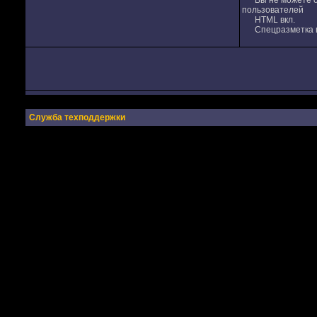
Вы не можете от
пользователей
HTML вкл.
Спецразметка в
Служба техподдержки