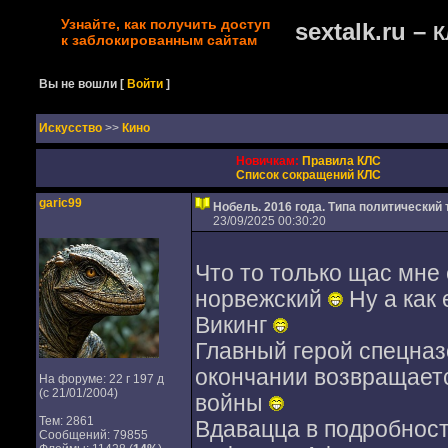
Узнайте, как получить доступ
sextalk.ru –
К
к заблокированным сайтам
Вы не вошли
[
Войти
]
Искусство
>>
Кино
Новичкам:
Правила КЛС
Список сокращений КЛС
garic99
Нобель. 2016 года. Типа политический
23/09/2025 00:30:20
Что то только щас мне 
норвежский
Ну а как 
Викинг
Главный герой спецназ
окончании возвращаетс
На форуме: 22 г 197 д
(с 21/01/2004)
войны
Тем: 2861
Вдавацца в подробност
Сообщений: 79855