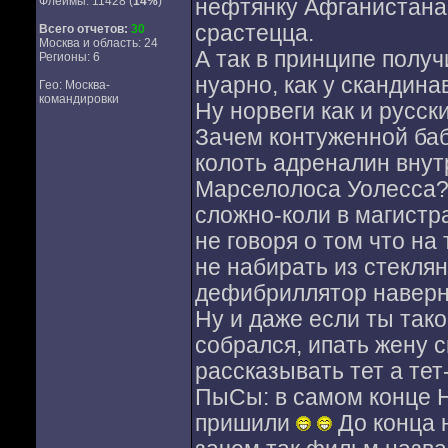
Флеймы: 11428 (
14%
)
нефтянку Афганистана 
срастецца.
Всего отчетов:
30
Москва и область: 24
А так в принципе получ
Регионы: 6
нуарно, как у скандина
Гео: Москва-
командировки
Ну норвеги как и русс
Зачем контуженной баб
колоть адреналин внут
Марселолоса Уолесса
сложно-коли в магистр
не говоря о том что н
не набирать из стекля
дефибриллятор наверня
Ну и даже если ты так
собрался, ипать жену с
рассказывать тет а те
ПыСы: в самом конце Н
пришили
До конца н