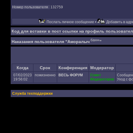
Номер пользователя
132759
Послать личное сообщение •
Добавить в адре
Код для вставки в пост ссылки на профиль пользовател
бан∞
Наказания пользователя “Аморалыч
”
Когда
Срок
Конференция
Модератор
07/02/2023
пожизненно
ВЕСЬ ФОРУМ
Совет
Сообщен
19:56:02
Модераторов
Уход с ф
Служба техподдержки