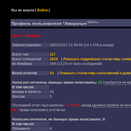
Вы не вошли
[
Войти
]
бан∞
Профиль пользователя “Аморалыч
”
Ушел с форума
Зарегистрирован
28/02/2012 21:49:46 (14 л 159 д назад)
Всего тем
117
Всего сообщений
2810
[ Показать подробную статистику сообщ
Во Флеймах
369 (13,1% от всех сообщений)
Всего отчетов
43
[ Показать статистику голосований о дове
Написано отчетов, дающих право голосовать:
35
(
требуется не м
В том числе:
Москва и область
30
Массаж
5
Последний отчет был написан
3 г. 228 д.
назад
(
должно пройти не бол
Нет
права голосовать в отчетах
Написано отчетов, не дающих права голосовать:
8
В том числе:
Обломинго
8