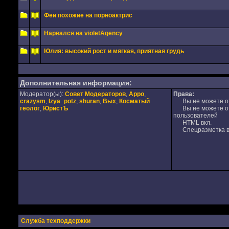
Феи похожие на порноактрис
Нарвался на violetAgency
Юлия: высокий рост и мягкая, приятная грудь
Дополнительная информация:
Модератор(ы):
Совет Модераторов
,
Appo
,
Права:
crazysm
,
Izya_potz
,
shuran
,
Вых
,
Косматый
Вы не можете от
геолог
,
ЮристЪ
Вы не можете отв
пользователей
HTML вкл.
Спецразметка в
Служба техподдержки