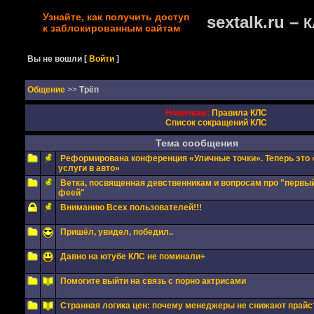
Узнайте, как получить доступ
sextalk.ru –
К
к заблокированным сайтам
Вы не вошли
[
Войти
]
Oбщение
>>
Трёп
Новичкам:
Правила КЛС
Список сокращений КЛС
Тема сообщения
Реформирована конференция «Уличные точки». Теперь это 
услуги в авто»
Ветка, посвященная девственникам и вопросам про "первый
феей"
Вниманию Всех пользователей!!!
Пришёл, увидел, победил..
Давно на ютубе КЛС не поминали+
Помогите выйти на связь с порно актрисами
Странная логика цен: почему менеджеры не снижают прайс