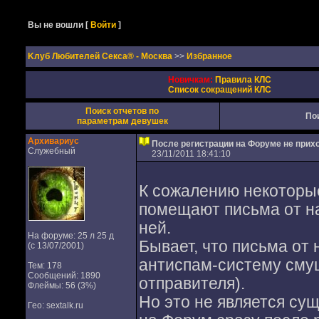
Вы не вошли
[
Войти
]
Kлуб Любителей Секса® - Москва
>>
Избранное
Новичкам:
Правила КЛС
Список сокращений КЛС
Поиск отчетов по
По
параметрам девушек
Архивариус
После регистрации на Форуме не прих
Служебный
23/11/2011 18:41:10
К сожалению некоторы
помещают письма от на
ней.
На форуме: 25 л 25 д
Бывает, что письма от
(с 13/07/2001)
антиспам-систему смущ
Тем: 178
Сообщений: 1890
отправителя).
Флеймы: 56 (3%)
Но это не является су
Гео: sextalk.ru