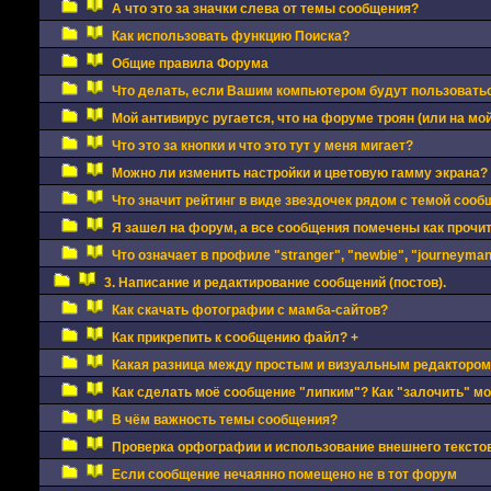
А что это за значки слева от темы сообщения?
Как использовать функцию Поиска?
Общие правила Форума
Что делать, если Вашим компьютером будут пользовать
Мой антивирус ругается, что на форуме троян (или на мой
Что это за кнопки и что это тут у меня мигает?
Можно ли изменить настройки и цветовую гамму экрана?
Что значит рейтинг в виде звездочек рядом с темой сооб
Я зашел на форум, а все сообщения помечены как прочи
Что означает в профиле "stranger", "newbie", "journeyman"
3. Написание и редактирование сообщений (постов).
Как скачать фотографии с мамба-сайтов?
Как прикрепить к сообщению файл? +
Какая разница между простым и визуальным редактором
Как сделать моё сообщение "липким"? Как "залочить" м
В чём важность темы сообщения?
Проверка орфографии и использование внешнего текстов
Если сообщение нечаянно помещено не в тот форум