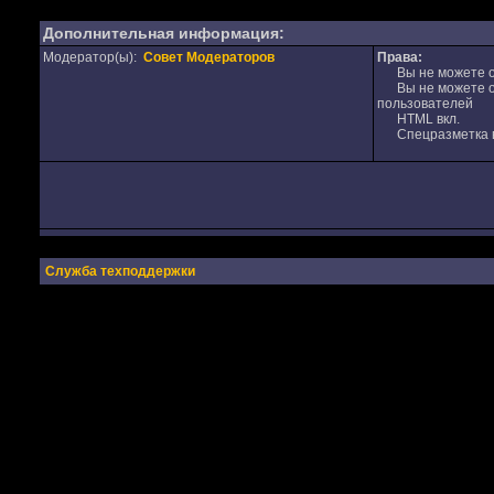
Дополнительная информация:
Модератор(ы):
Совет Модераторов
Права:
Вы не можете от
Вы не можете от
пользователей
HTML вкл.
Спецразметка в
Служба техподдержки