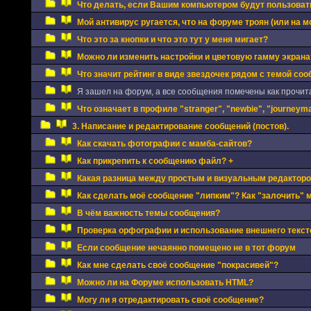
Что делать, если Вашим компьютером будут пользоват
Мой антивирус ругается, что на форуме троян (или на мо
Что это за кнопки и что это тут у меня мигает?
Можно ли изменить настройки и цветовую гамму экрана
Что значит рейтинг в виде звездочек рядом с темой соо
Я зашел на форум, а все сообщения помечены как прочи
Что означает в профиле "stranger", "newbie", "journeyman
3. Написание и редактирование сообщений (постов).
Как скачать фотографии с мамба-сайтов?
Как прикрепить к сообщению файл? +
Какая разница между простым и визуальным редактор
Как сделать моё сообщение "липким"? Как "залочить" 
В чём важность темы сообщения?
Проверка орфографии и использование внешнего текст
Если сообщение нечаянно помещено не в тот форум
Как мне сделать своё сообщение "покрасивей"?
Можно ли на Форуме использовать HTML?
Могу ли я отредактировать своё сообщение?