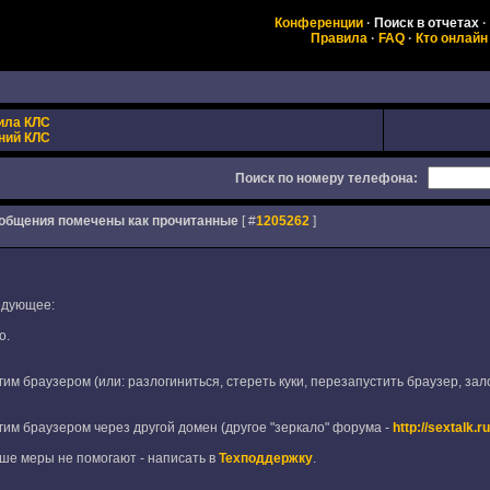
Конференции
·
Поиск в отчетах
·
Правила
·
FAQ
·
Кто онлайн
ила КЛС
ний КЛС
Поиск по номеру телефона:
ообщения помечены как прочитанные
[ #
1205262
]
едующее:
о.
гим браузером (или: разлогиниться, стереть куки, перезапустить браузер, зал
угим браузером через другой домен (другое "зеркало" форума -
http://sextalk.ru
ше меры не помогают - написать в
Техподдержку
.