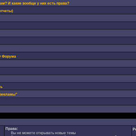
м? И какие вообще у них есть права?
отчеты)
у Форума
ль
 рекламы"
Права:
Р
Вы не можете открывать новые темы