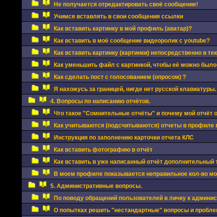
Не получается отредактировать своё сообщение!
Учимся вставлять в свои сообщения ссылки
Как вставить картинку в мой профиль (аватар)?
Как вставить в моё сообщение видеоролик с youtube?
Как вставить картинку (картинки) непосредственно в те
Как уменьшить файл с картинкой, чтобы её можно было
Как сделать пост с голосованием (опросом) ?
Я нахожусь за границей, нигде нет русской клавиатуры.
4. Вопросы по написанию отчётов.
Что такое "Сомнительные отчёты" и почему мой отчёт 
Как учитываются (подсчитываются) отчеты в профиле 
Инструкция по заполнению карточки отчета КЛС
Как вставить фотографию в отчёт
Как вставить в уже написанный отчёт дополнительный
В моем профиле показывается неправильное кол-во мои
5. Административные вопросы.
По поводу обращений пользователей в личку к админи
О попытках решить "нестандартные" вопросы и проблем