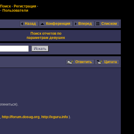
Поиск
·
Регистрация
·
·
Пользователи
Назад
Конференция
Вперед
Списком
Поиск отчетов по
параметрам девушек
Ответить
Цитата
огиниться).
,
http://forum.dosug.org
,
http://xguru.info
).