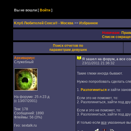
Вы не вошли
[
Войти
]
Kлуб Любителей Секса® - Москва
>>
Избранное
Новичкам:
Прав
Список сокраще
Поиск отчетов по
параметрам девушек
Архивариус
Я зашел на форум, а все с
Служебный
23/11/2011 21:36:32
Такие глюки иногда бывают.
Нужно попробовать сделать сл
1.
Разлогиниться
и зайти занов
На форуме: 25 л 23 д
Если это не поможет, то:
(с 13/07/2001)
2. Разлогиниться, зайти под дру
Тем: 178
Если и это не поможет, то:
Сообщений: 1890
3. Разлогиниться, зайти под др
Флеймы: 56 (3%)
И только если
все
указанные вы
Гео: sextalk.ru