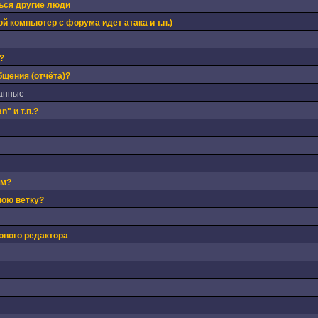
ься другие люди
й компьютер с форума идет атака и т.п.)
?
бщения (отчёта)?
танные
" и т.п.?
ом?
мою ветку?
ового редактора