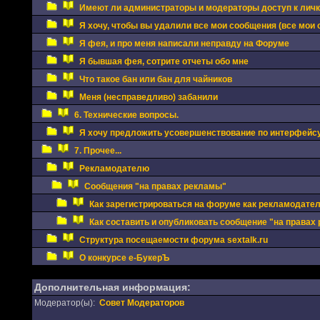
Имеют ли администраторы и модераторы доступ к личка
Я хочу, чтобы вы удалили все мои сообщения (все мои 
Я фея, и про меня написали неправду на Форуме
Я бывшая фея, сотрите отчеты обо мне
Что такое бан или бан для чайников
Меня (несправедливо) забанили
6. Технические вопросы.
Я хочу предложить усовершенствование по интерфейс
7. Прочее...
Рекламодателю
Сообщения "на правах рекламы"
Как зарегистрироваться на форуме как рекламодате
Как составить и опубликовать сообщение "на правах
Структура посещаемости форума sextalk.ru
О конкурсе е-БукерЪ
Дополнительная информация:
Модератор(ы):
Совет Модераторов