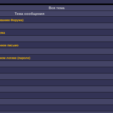
Вся тема
Тема сообщения
ованию Форума)
ума
нное письмо
ном логине (пароле)