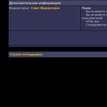
Дополнительная информация:
Модератор(ы):
Совет Модераторов
Права:
Вы не можете от
Вы не можете от
пользователей
HTML вкл.
Спецразметка в
Служба техподдержки