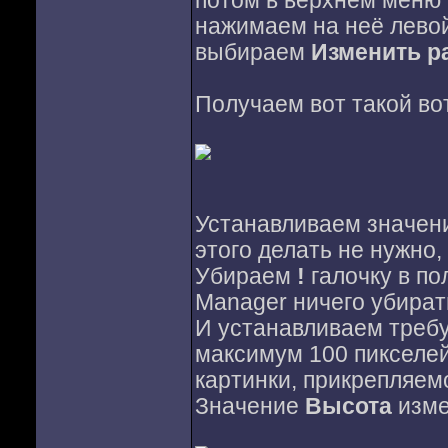
потом в верхнем меню
нажимаем на неё левой
выбираем
Изменить ра
Получаем вот такой вот
Устанавливаем значен
этого делать не нужно,
Убираем
!
галочку в п
Manager ничего убирать
И устанавливаем тре
максимум 100 пикселей
картинки, прикрепляем
Значение
Высота
изме