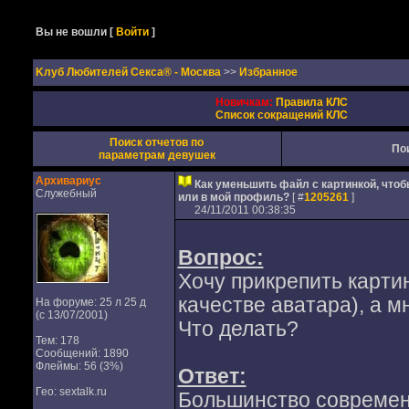
Вы не вошли
[
Войти
]
Kлуб Любителей Секса® - Москва
>>
Избранное
Новичкам:
Правила КЛС
Список сокращений КЛС
Поиск отчетов по
По
параметрам девушек
Архивариус
Как уменьшить файл с картинкой, что
Служебный
или в мой профиль?
[ #
1205261
]
24/11/2011 00:38:35
Вопрос:
Хочу прикрепить карти
качестве аватара), а м
На форуме: 25 л 25 д
(с 13/07/2001)
Что делать?
Тем: 178
Сообщений: 1890
Флеймы: 56 (3%)
Ответ:
Гео: sextalk.ru
Большинство современ