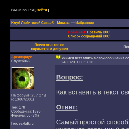
Вы не вошли
[
Войти
]
Kлуб Любителей Секса® - Москва
>>
Избранное
Новичкам:
Правила КЛС
Список сокращений КЛС
Поиск отчетов по
По
параметрам девушек
Архивариус
Учимся вставлять в свои сообщения 
Служебный
24/11/2011 00:57:38
Вопрос:
Как вставить в текст с
На форуме: 25 л 27 д
(с 13/07/2001)
Ответ:
Тем: 178
Сообщений: 1890
Флеймы: 56 (3%)
Самый простой способ 
Гео: sextalk.ru