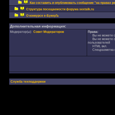
Как составить и опубликовать сообщение "на правах 
Структура посещаемости форума sextalk.ru
О конкурсе е-БукерЪ
Дополнительная информация:
Модератор(ы):
Совет Модераторов
Права:
Вы не можете от
Вы не можете от
пользователей
HTML вкл.
Спецразметка в
Служба техподдержки