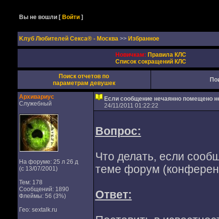
Вы не вошли
[
Войти
]
Kлуб Любителей Секса® - Москва
>>
Избранное
Новичкам:
Правила КЛС
Список сокращений КЛС
Поиск отчетов по
По
параметрам девушек
Архивариус
Если сообщение нечаянно помещено н
Служебный
24/11/2011 01:22:22
Вопрос:
Что делать, если сооб
На форуме: 25 л 26 д
теме форум (конфере
(с 13/07/2001)
Тем: 178
Сообщений: 1890
Ответ:
Флеймы: 56 (3%)
Гео: sextalk.ru