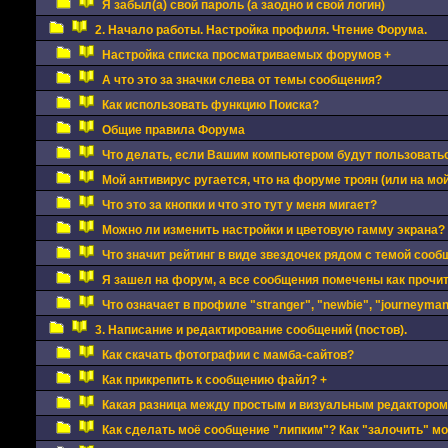
Я забыл(а) свой пароль (а заодно и свой логин)
2. Начало работы. Настройка профиля. Чтение Форума.
Настройка списка просматриваемых форумов +
А что это за значки слева от темы сообщения?
Как использовать функцию Поиска?
Общие правила Форума
Что делать, если Вашим компьютером будут пользовать
Мой антивирус ругается, что на форуме троян (или на мой
Что это за кнопки и что это тут у меня мигает?
Можно ли изменить настройки и цветовую гамму экрана?
Что значит рейтинг в виде звездочек рядом с темой сооб
Я зашел на форум, а все сообщения помечены как прочи
Что означает в профиле "stranger", "newbie", "journeyman"
3. Написание и редактирование сообщений (постов).
Как скачать фотографии с мамба-сайтов?
Как прикрепить к сообщению файл? +
Какая разница между простым и визуальным редактором
Как сделать моё сообщение "липким"? Как "залочить" м