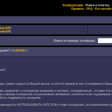
Конференции
·
Поиск в отчетах
·
Правила
·
FAQ
·
Кто онлайн
ила КЛС
ний КЛС
Поиск по номеру телефона:
щения?
[ #
1205261
]
жна?
нова, самая сущность) Вашей мысли, и способ привлечь чьё-то внимание к В
ы привлечёт к сообщению внимание и интерес, неправильный - оставит его н
чь к своему сообщению
слишком
много внимания, особенно если содержание е
 быть подвергнуты санкциям.
екомендуется ИСПОЛЬЗОВАТЬ КАПСЛОК в теме сообщения, за исключением ну 