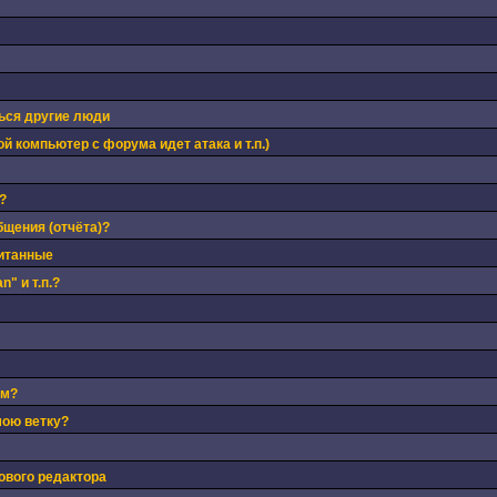
ься другие люди
й компьютер с форума идет атака и т.п.)
?
бщения (отчёта)?
читанные
" и т.п.?
ом?
мою ветку?
ового редактора