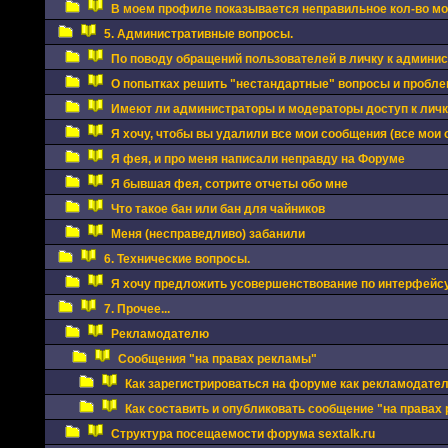
В моем профиле показывается неправильное кол-во мои
5. Административные вопросы.
По поводу обращений пользователей в личку к админи
О попытках решить "нестандартные" вопросы и проблем
Имеют ли администраторы и модераторы доступ к личка
Я хочу, чтобы вы удалили все мои сообщения (все мои 
Я фея, и про меня написали неправду на Форуме
Я бывшая фея, сотрите отчеты обо мне
Что такое бан или бан для чайников
Меня (несправедливо) забанили
6. Технические вопросы.
Я хочу предложить усовершенствование по интерфейс
7. Прочее...
Рекламодателю
Сообщения "на правах рекламы"
Как зарегистрироваться на форуме как рекламодате
Как составить и опубликовать сообщение "на правах
Структура посещаемости форума sextalk.ru