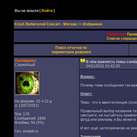
Вы не вошли
[
Войти
]
Kлуб Любителей Секса® - Москва
>>
Избранное
Новичкам:
Прав
Список сокраще
Поиск отчетов по
параметрам девушек
Архивариус
В чём важность темы сооб
Служебный
24/11/2011 01:42:20
Вопрос:
Почему тема сообщения так ва
Ответ:
На форуме: 25 л 22 д
Тема - это и квинтэссенция (ос
(с 13/07/2001)
Правильный выбор названия тем
Тем: 178
смотрите, не пытайтесь привле
Сообщений: 1890
флуд или рекламу, и Вы можете
Флеймы: 56 (3%)
И вот ещё: категорически не р
Гео: sextalk.ru
Замечания