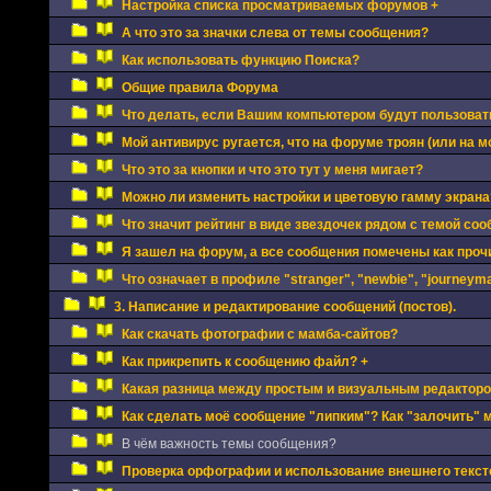
Настройка списка просматриваемых форумов +
А что это за значки слева от темы сообщения?
Как использовать функцию Поиска?
Общие правила Форума
Что делать, если Вашим компьютером будут пользоват
Мой антивирус ругается, что на форуме троян (или на мо
Что это за кнопки и что это тут у меня мигает?
Можно ли изменить настройки и цветовую гамму экрана
Что значит рейтинг в виде звездочек рядом с темой соо
Я зашел на форум, а все сообщения помечены как про
Что означает в профиле "stranger", "newbie", "journeyman
3. Написание и редактирование сообщений (постов).
Как скачать фотографии с мамба-сайтов?
Как прикрепить к сообщению файл? +
Какая разница между простым и визуальным редактор
Как сделать моё сообщение "липким"? Как "залочить" 
В чём важность темы сообщения?
Проверка орфографии и использование внешнего текст