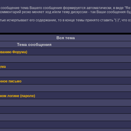
 сообщение тема Вашего сообщения формируется автоматически, в виде "Re:
комментарий резко меняет ход и/или тему дискуссии - так Ваши сообщения бу
ью исчерпывает его содержание, то в конце темы принято ставить "(-)", что
Вся тема
Тема сообщения
ованию Форума)
ума
нное письмо
ном логине (пароле)