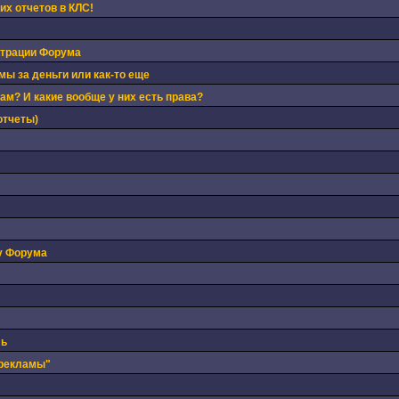
х отчетов в КЛС!
страции Форума
ы за деньги или как-то еще
м? И какие вообще у них есть права?
отчеты)
у Форума
ль
 рекламы"