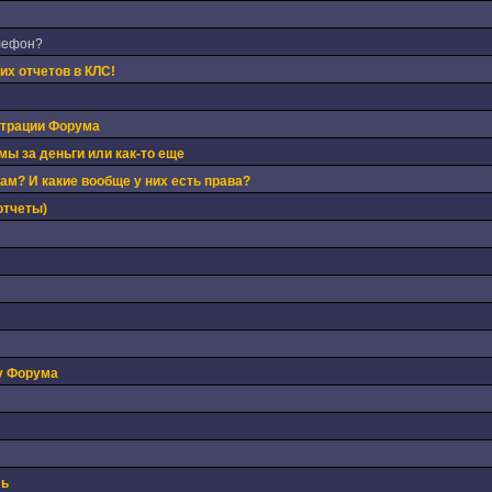
лефон?
х отчетов в КЛС!
страции Форума
ы за деньги или как-то еще
м? И какие вообще у них есть права?
отчеты)
у Форума
ль