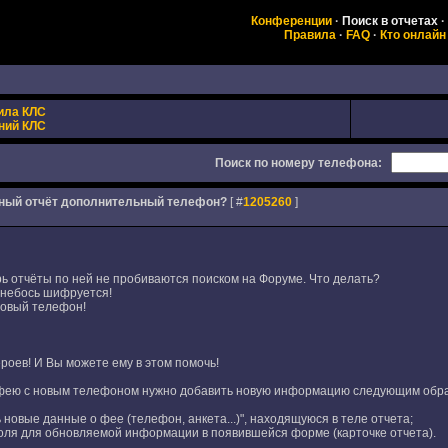
Конференции
·
Поиск в отчетах
·
Правила
·
FAQ
·
Кто онлайн
ила КЛС
ний КЛС
Поиск по номеру телефона:
анный отчёт дополнительный телефон?
[ #
1205260
]
ь отчёты по ней не пробиваются поиском на Форуме. Что делать?
 небось шифруется!
новый телефон!
роев! И Вы можете ему в этом помочь!
 фею с новым телефоном нужно добавить новую информацию следующим обр
ь новые данные о фее (телефон, анкета...)", находящуюся в теле отчета;
оля для обновляемой информации в появившейся форме (карточке отчета).