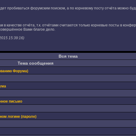
ет пробиваться форумским поиском, а по корневому посту отчёта можно будет
ам в качестве отчёта, т.к. отчётами считаются только корневые посты в кон
совершённое Вами благое дело.
2015 15:39:16)
Вся тема
Тема сообщения
ованию Форума)
ума
нное письмо
ном логине (пароле)