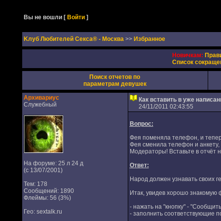
Вы не вошли
[
Войти
]
Kлуб Любителей Секса® - Москва
>>
Избранное
Новичкам:
Прав
Список сокраще
Поиск отчетов по
параметрам девушек
Архивариус
Как вставить в уже напис
Служебный
24/11/2011 02:43:55
Вопрос:
Фея поменяла телефон, и тепер
Фея сменила телефон и анкету,
Модераторы! Вставьте в отчёт 
На форуме: 25 л 24 д
Ответ:
(с 13/07/2001)
Народ должен узнавать своих ге
Тем: 178
Сообщений: 1890
Итак, увидев хорошо знакомую
Флеймы: 56 (3%)
- нажать на "кнопку" - "Сообщит
Гео: sextalk.ru
- заполнить соответствующие п