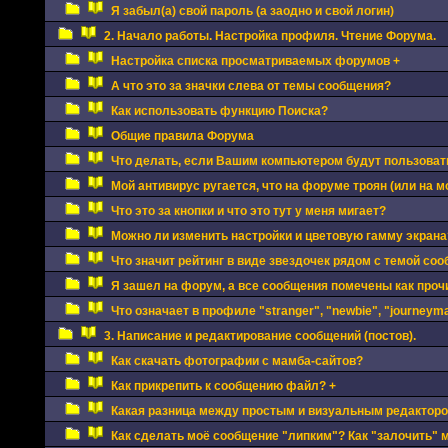
Я забыл(а) свой пароль (а заодно и свой логин)
2. Начало работы. Настройка профиля. Чтение Форума.
Настройка списка просматриваемых форумов +
А что это за значки слева от темы сообщения?
Как использовать функцию Поиска?
Общие правила Форума
Что делать, если Вашим компьютером будут пользоват
Мой антивирус ругается, что на форуме троян (или на мо
Что это за кнопки и что это тут у меня мигает?
Можно ли изменить настройки и цветовую гамму экрана
Что значит рейтинг в виде звездочек рядом с темой соо
Я зашел на форум, а все сообщения помечены как про
Что означает в профиле "stranger", "newbie", "journeyman
3. Написание и редактирование сообщений (постов).
Как скачать фотографии с мамба-сайтов?
Как прикрепить к сообщению файл? +
Какая разница между простым и визуальным редактор
Как сделать моё сообщение "липким"? Как "залочить" 