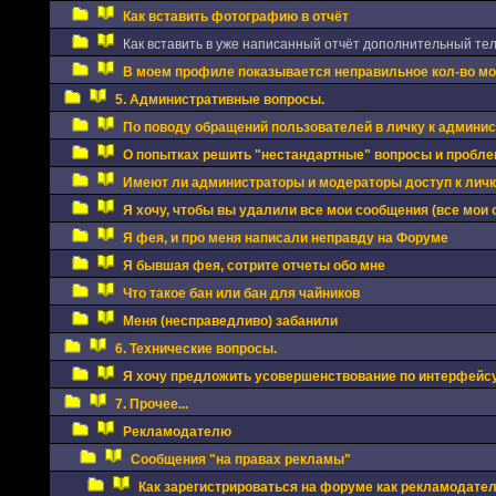
Как вставить фотографию в отчёт
Как вставить в уже написанный отчёт дополнительный те
В моем профиле показывается неправильное кол-во мои
5. Административные вопросы.
По поводу обращений пользователей в личку к админи
О попытках решить "нестандартные" вопросы и проблем
Имеют ли администраторы и модераторы доступ к личка
Я хочу, чтобы вы удалили все мои сообщения (все мои 
Я фея, и про меня написали неправду на Форуме
Я бывшая фея, сотрите отчеты обо мне
Что такое бан или бан для чайников
Меня (несправедливо) забанили
6. Технические вопросы.
Я хочу предложить усовершенствование по интерфейс
7. Прочее...
Рекламодателю
Сообщения "на правах рекламы"
Как зарегистрироваться на форуме как рекламодате