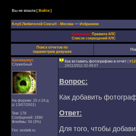
Вы не вошли
[
Войти
]
Kлуб Любителей Секса® - Москва
>>
Избранное
Новичкам:
Правила КЛС
Список сокращений КЛС
Поиск отчетов по
По
параметрам девушек
Архивариус
Как вставить фотографию в отчёт
[ #
12
Служебный
24/11/2011 02:49:07
Вопрос:
Как добавить фотограф
На форуме: 25 л 24 д
(с 13/07/2001)
Ответ:
Тем: 178
Сообщений: 1890
Флеймы: 56 (3%)
Для того, чтобы добави
Гео: sextalk.ru