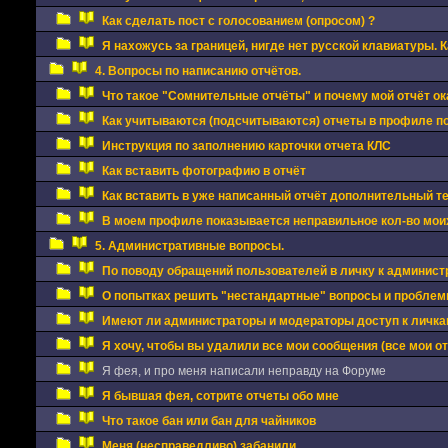
Как сделать пост с голосованием (опросом) ?
Я нахожусь за границей, нигде нет русской клавиатуры. 
4. Вопросы по написанию отчётов.
Что такое "Сомнительные отчёты" и почему мой отчёт ок
Как учитываются (подсчитываются) отчеты в профиле п
Инструкция по заполнению карточки отчета КЛС
Как вставить фотографию в отчёт
Как вставить в уже написанный отчёт дополнительный 
В моем профиле показывается неправильное кол-во моих
5. Административные вопросы.
По поводу обращений пользователей в личку к админис
О попытках решить "нестандартные" вопросы и проблемы
Имеют ли администраторы и модераторы доступ к личкам
Я хочу, чтобы вы удалили все мои сообщения (все мои о
Я фея, и про меня написали неправду на Форуме
Я бывшая фея, сотрите отчеты обо мне
Что такое бан или бан для чайников
Меня (несправедливо) забанили