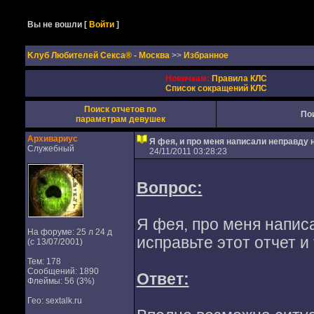
Вы не вошли
[
Войти
]
Kлуб Любителей Секса® - Москва
>>
Избранное
Новичкам:
Правила КЛС
Список сокращений КЛС
Поиск отчетов по
По
параметрам девушек
Архивариус
Я фея, и про меня написали неправду
Служебный
24/11/2011 03:28:23
Вопрос:
Я фея, про меня напис
На форуме: 25 л 24 д
исправьте этот отчет и т
(с 13/07/2001)
Тем: 178
Сообщений: 1890
Ответ:
Флеймы: 56 (3%)
Гео: sextalk.ru