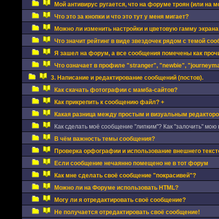
Мой антивирус ругается, что на форуме троян (или на мо
Что это за кнопки и что это тут у меня мигает?
Можно ли изменить настройки и цветовую гамму экрана
Что значит рейтинг в виде звездочек рядом с темой соо
Я зашел на форум, а все сообщения помечены как про
Что означает в профиле "stranger", "newbie", "journeyman
3. Написание и редактирование сообщений (постов).
Как скачать фотографии с мамба-сайтов?
Как прикрепить к сообщению файл? +
Какая разница между простым и визуальным редактор
Как сделать моё сообщение "липким"? Как "залочить" мою 
В чём важность темы сообщения?
Проверка орфографии и использование внешнего текст
Если сообщение нечаянно помещено не в тот форум
Как мне сделать своё сообщение "покрасивей"?
Можно ли на Форуме использовать HTML?
Могу ли я отредактировать своё сообщение?
Не получается отредактировать своё сообщение!