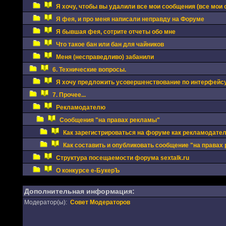
Я хочу, чтобы вы удалили все мои сообщения (все мои 
Я фея, и про меня написали неправду на Форуме
Я бывшая фея, сотрите отчеты обо мне
Что такое бан или бан для чайников
Меня (несправедливо) забанили
6. Технические вопросы.
Я хочу предложить усовершенствование по интерфейс
7. Прочее...
Рекламодателю
Сообщения "на правах рекламы"
Как зарегистрироваться на форуме как рекламодате
Как составить и опубликовать сообщение "на правах
Структура посещаемости форума sextalk.ru
О конкурсе е-БукерЪ
Дополнительная информация:
Модератор(ы):
Совет Модераторов