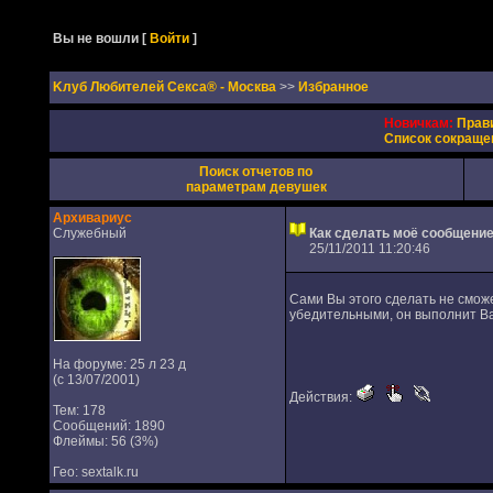
Вы не вошли
[
Войти
]
Kлуб Любителей Секса® - Москва
>>
Избранное
Новичкам:
Прав
Список сокраще
Поиск отчетов по
параметрам девушек
Архивариус
Служебный
Как сделать моё сообщение
25/11/2011 11:20:46
Сами Вы этого сделать не смож
убедительными, он выполнит Ва
На форуме: 25 л 23 д
(с 13/07/2001)
Действия:
Тем: 178
Сообщений: 1890
Флеймы: 56 (3%)
Гео: sextalk.ru