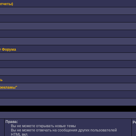
отчеты)
у Форума
ль
 рекламы"
Права:
Р
Вы не можете открывать новые темы
Вы не можете отвечать на сообщения других пользователей
HTML вкл.