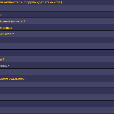
й компьютер с форума идет атака и т.п.)
?
бщения (отчёта)?
читанные
" и т.п.?
ом?
ветку?
ового редактора