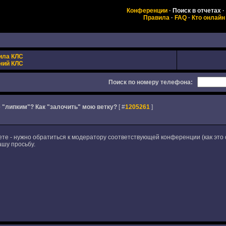
Конференции
·
Поиск в отчетах
·
Правила
·
FAQ
·
Кто онлайн
ила КЛС
ний КЛС
Поиск по номеру телефона:
 "липким"? Как "залочить" мою ветку?
[ #
1205261
]
ете - нужно обратиться к модератору соответствующей конференции (как это 
шу просьбу.