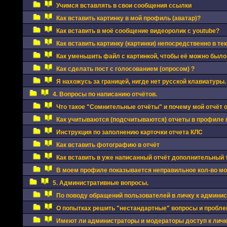
Учимся вставлять в свои сообщения ссылки
Как вставить картинку в мой профиль (аватар)?
Как вставить в моё сообщение видеоролик с youtube?
Как вставить картинку (картинки) непосредственно в те
Как уменьшить файл с картинкой, чтобы её можно было
Как сделать пост с голосованием (опросом) ?
Я нахожусь за границей, нигде нет русской клавиатуры.
4. Вопросы по написанию отчётов.
Что такое "Сомнительные отчёты" и почему мой отчёт 
Как учитываются (подсчитываются) отчеты в профиле 
Инструкция по заполнению карточки отчета КЛС
Как вставить фотографию в отчёт
Как вставить в уже написанный отчёт дополнительный
В моем профиле показывается неправильное кол-во мои
5. Административные вопросы.
По поводу обращений пользователей в личку к админи
О попытках решить "нестандартные" вопросы и проблем
Имеют ли администраторы и модераторы доступ к личка