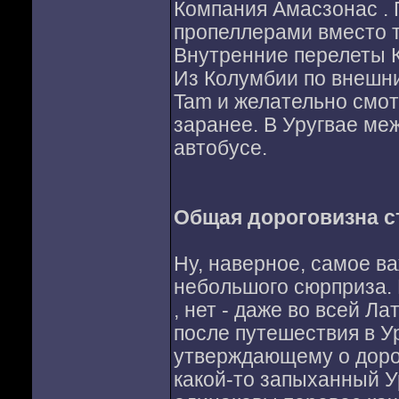
Компания Амасзонас . 
пропеллерами вместо т
Внутренние перелеты К
Из Колумбии по внешни
Tam и желательно смот
заранее. В Уругвае ме
автобусе.
Общая дороговизна с
Ну, наверное, самое в
небольшого сюрприза. 
, нет - даже во всей Ла
после путешествия в Ур
утверждающему о дорог
какой-то запыханный 