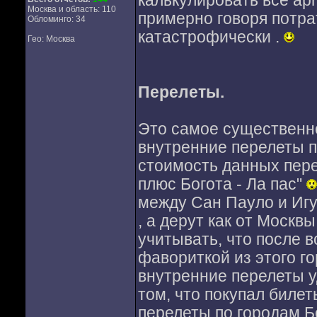
калькулировать все apr
Москва и область: 110
примерно говоря потра
Обломинго: 34
катастрофически .
Гео: Москва
Перелеты.
Это самое существенно
внутренние перелеты 
стоимость данных пере
плюс Богота - Ла пас"
между Сан Пауло и Игу
, а дерут как от Москв
учитывать, что после в
фавориткой из этого го
внутренние перелеты у
том, что покупал билеты
перелеты по городам Бо