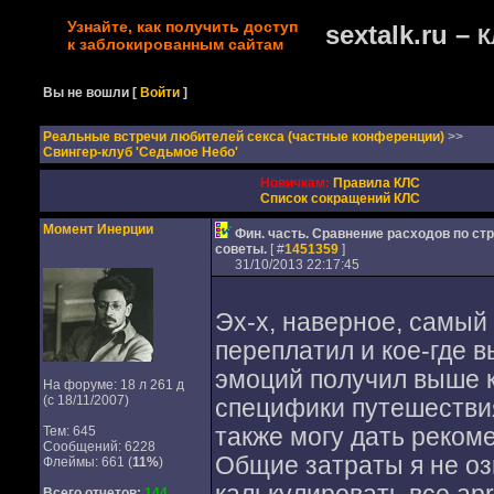
Узнайте, как получить доступ
sextalk.ru –
К
к заблокированным сайтам
Вы не вошли
[
Войти
]
Реальные встречи любителей секса (частные конференции)
>>
Свингер-клуб 'Седьмое Небо'
Новичкам:
Правила КЛС
Список сокращений КЛС
Момент Инерции
Фин. часть. Сравнение расходов по ст
советы.
[ #
1451359
]
31/10/2013 22:17:45
Эх-х, наверное, самый 
переплатил и кое-где в
эмоций получил выше к
На форуме: 18 л 261 д
(с 18/11/2007)
специфики путешествия
Тем: 645
также могу дать реком
Сообщений: 6228
Общие затраты я не озв
Флеймы: 661 (
11%
)
Всего отчетов:
144