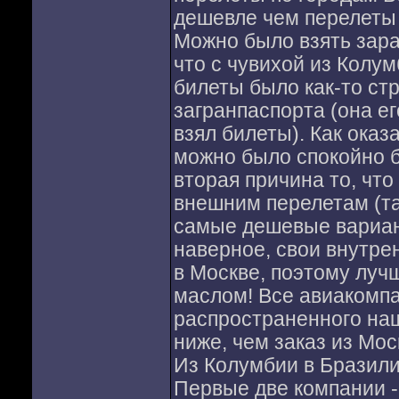
дешевле чем перелеты 
Можно было взять заран
что с чувихой из Колум
билеты было как-то ст
загранпаспорта (она ег
взял билеты). Как оказ
можно было спокойно бр
вторая причина то, что
внешним перелетам (т
самые дешевые вариант
наверное, свои внутре
в Москве, поэтому лучш
маслом! Все авиакомпа
распространенного наш
ниже, чем заказ из Мос
Из Колумбии в Бразилию
Первые две компании -