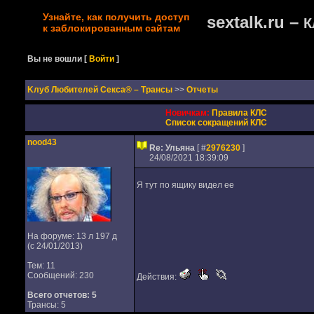
Узнайте, как получить доступ
sextalk.ru –
К
к заблокированным сайтам
Вы не вошли
[
Войти
]
Kлуб Любителей Секса® – Трансы
>>
Отчеты
Новичкам:
Правила КЛС
Список сокращений КЛС
nood43
Re: Ульяна
[ #
2976230
]
24/08/2021 18:39:09
Я тут по ящику видел ее
На форуме: 13 л 197 д
(с 24/01/2013)
Тем: 11
Сообщений: 230
Действия:
Всего отчетов:
5
Трансы: 5