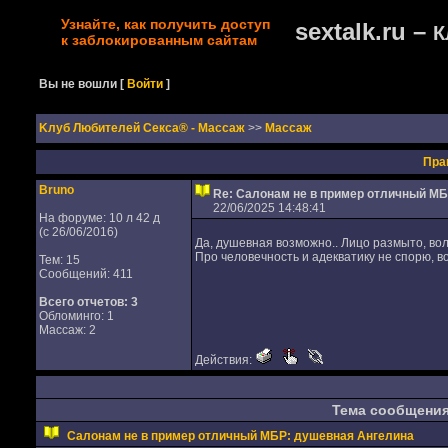
Узнайте, как получить доступ
sextalk.ru –
К
к заблокированным сайтам
Вы не вошли
[
Войти
]
Kлуб Любителей Секса® - Массаж
>>
Массаж
Пра
Bruno
Re: Салонам не в пример отличный М
22/06/2025 14:48:41
На форуме: 10 л 42 д
(с 26/06/2016)
Да, душевная возможно.. Лицо размыто, во
Про человечность и адекватику не спорю, в
Тем: 15
Сообщений: 411
Всего отчетов:
3
Обломинго: 1
Массаж: 2
Действия:
Тема сообщени
Салонам не в пример отличный МБР: душевная Ангелина