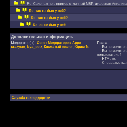
Re: Салонам не в пример отличный МБР: душевная Ангелин
Re: так ты был у неё?
Re: так ты был у неё?
Re: он не был у неё
Дополнительная информация:
Модератор(ы):
Совет Модераторов
,
Appo
,
Права:
crazysm
,
Izya_potz
,
Косматый геолог
,
ЮристЪ
Вы не можете от
Вы не можете от
пользователей
HTML вкл.
Спецразметка в
Служба техподдержки