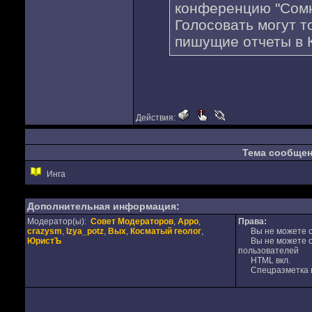
конференцию "Сомн
Голосовать могут т
пишущие отчеты в 
Действия:
Тема сообще
Инга
Дополнительная информация:
Модератор(ы):
Совет Модераторов
,
Appo
,
Права:
crazysm
,
Izya_potz
,
Вых
,
Косматый геолог
,
Вы не можете от
ЮристЪ
Вы не можете от
пользователей
HTML вкл.
Спецразметка в