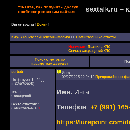
Узнайте, как получить доступ
sextalk.ru –
К
к заблокированным сайтам
Вы не вошли
[
Войти
]
Kлуб Любителей Секса® - Москва
>>
Сомнительные отчеты
Новичкам:
Правила КЛС
Список сокращений КЛС
Поиск отчетов по
По
параметрам девушек
purbeb
Инга
02/07/2025 20:04:12
Прикреплённые ф
На форуме: 1 г 34 д
(с 02/07/2025)
Имя:
Инга
Тем: 1
Сообщений: 1
Всего отчетов:
1
Телефон:
+7 (991) 165
Сомнительные:
1
https://lurepoint.com/d