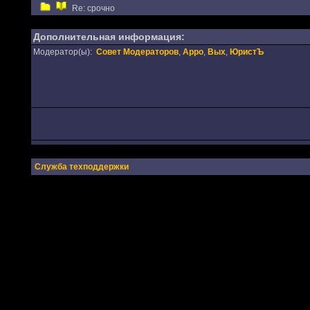
Re: срочно
Дополнительная информация:
Модератор(ы):
Совет Модераторов
,
Appo
,
Вых
,
ЮристЪ
Служба техподдержки