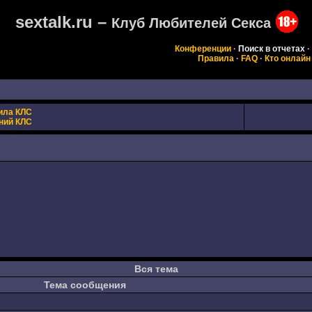
sextalk.ru –
Клуб Любителей Секса
Конференции
·
Поиск в отчетах
·
Правила
·
FAQ
·
Кто онлайн
ила КЛС
ний КЛС
Вся тема
Тема сообщения