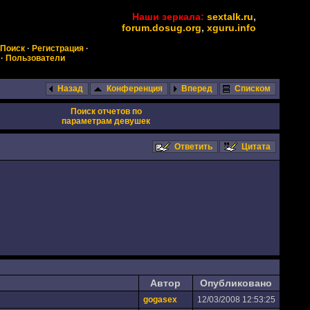
Наши зеркала:
sextalk.ru
,
forum.dosug.org
,
xguru.info
Поиск
·
Регистрация
·
·
Пользователи
Назад
Конференция
Вперед
Списком
Поиск отчетов по
параметрам девушек
Ответить
Цитата
Автор
Опубликовано
gogasex
12/03/2008 12:53:25