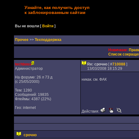
Узнайте, как получить доступ
к заблокированным сайтам
Вы не вошли
[
Войти
]
Прочее
>>
Техподдержка
Новичкам:
Прав
Список сокраще
techboss
Re: срочно
[ #
710088
]
Администратор
13/03/2008 18:15:29
На форуме: 26 л 73 д
никак. см. ФАК
(с 25/05/2000)
Тем: 1280
Сообщений: 19835
Флеймы: 4387 (22%)
Гео: internet
Действия:
срочно