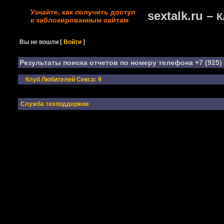
Узнайте, как получить доступ
sextalk.ru –
К
к заблокированным сайтам
Вы не вошли
[
Войти
]
Результаты поиска отчетов по номеру телефона +7 (925) 
Клуб Любителей Секса: 9
Служба техподдержки