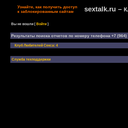
Узнайте, как получить доступ
sextalk.ru –
К
к заблокированным сайтам
Вы не вошли
[
Войти
]
Результаты поиска отчетов по номеру телефона +7 (964) 
Клуб Любителей Секса: 4
Служба техподдержки