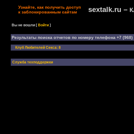
Узнайте, как получить доступ
sextalk.ru –
К
к заблокированным сайтам
Вы не вошли
[
Войти
]
Результаты поиска отчетов по номеру телефона +7 (968) 
Клуб Любителей Секса: 8
Служба техподдержки