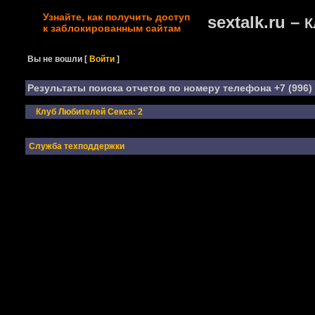
Узнайте, как получить доступ
sextalk.ru –
К
к заблокированным сайтам
Вы не вошли
[
Войти
]
Результаты поиска отчетов по номеру телефона +7 (996) 
Клуб Любителей Секса: 2
Служба техподдержки