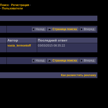
Поиск
·
Регистрация
·
·
Пользователи
Назад
Страница поиска
Вперед
Автор
Последний ответ
vasia_lermontoff
03/03/2015 08:35:22
Назад
Страница поиска
Вперед
Как разместить рекламу