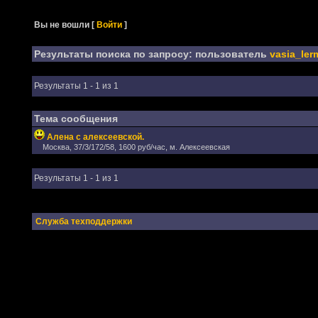
Вы не вошли
[
Войти
]
Результаты поиска по запросу: пользователь
vasia_ler
Результаты 1 - 1 из 1
Тема сообщения
Алена с алексеевской.
Москва, 37/3/172/58, 1600 руб/час, м. Алексеевская
Результаты 1 - 1 из 1
Служба техподдержки