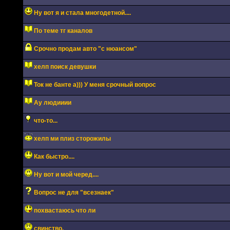
Ну вот я и стала многодетной....
По теме тг каналов
Срочно продам авто "с нюансом"
хелп поиск девушки
Ток не банте а))) У меня срочный вопрос
Ау людииии
что-то...
хелп ми плиз сторожилы
Как быстро....
Ну вот и мой черед....
Вопрос не для "всезнаек"
похвастаюсь что ли
свинство.