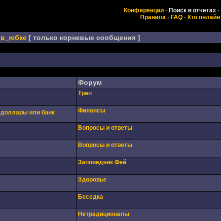
Конференции
·
Поиск в отчетах
·
Правила
·
FAQ
·
Кто онлайн
_в_юбке
[ только корневые сообщения ]
Форум
Трёп
Финансы
 доллары или банк
Вопросы и ответы
Вопросы и ответы
Заповедник Фей
Здоровье
Беседка
Нетрадиционалы