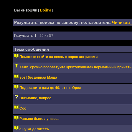
Вы не вошли
[
Войти
]
Результаты поиска по запросу: пользователь
Чичиков
Результаты 1 - 25 из 57
Тема сообщения
Помогите выйти на связь с порно актрисами
Хелп, срочно посоветуйте криптокошелек нормальный принять
sos! бездонная Маша
Подскажите дам до 40лет в г. Орел
Внимание, вопрос.
Сос
Раньше было лучше....
а ну ка делитесь