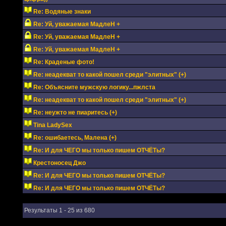
Re: Водяные знаки
Re: Уй, уважаемая МадлеН +
Re: Уй, уважаемая МадлеН +
Re: Уй, уважаемая МадлеН +
Re: Краденые фото!
Re: неадекват то какой пошел среди "элитных" (+)
Re: Объясните мужскую логику...пжлста
Re: неадекват то какой пошел среди "элитных" (+)
Re: неужто не пиаритесь (+)
Tina LadySex
Re: ошибаетесь, Малена (+)
Re: И для ЧЕГО мы только пишем ОТЧЁТы?
Крестоносец Джо
Re: И для ЧЕГО мы только пишем ОТЧЁТы?
Re: И для ЧЕГО мы только пишем ОТЧЁТы?
Результаты 1 - 25 из 680