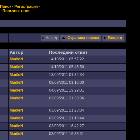
Поиск
·
Регистрация
·
·
Пользователи
Назад
Страница поиска
Вперед
Автор
Последний ответ
MadleN
14/10/2011 05:57:22
MadleN
14/10/2011 05:45:50
MadleN
13/09/2011 01:32:34
MadleN
08/09/2011 01:16:00
MadleN
04/09/2011 19:29:01
MadleN
03/09/2011 21:30:36
MadleN
03/09/2011 21:23:34
MadleN
03/09/2011 21:13:44
MadleN
03/09/2011 16:42:27
MadleN
03/09/2011 16:38:31