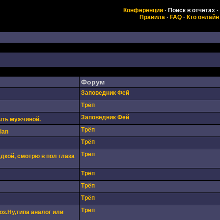
Конференции
·
Поиск в отчетах
·
Правила
·
FAQ
·
Кто онлайн
Форум
Заповедник Фей
Трёп
Заповедник Фей
ыть мужчиной.
Трёп
ian
Трёп
Трёп
дкой, смотрю в пол глаза
Трёп
Трёп
Трёп
Трёп
оз.Ну,типа аналог или