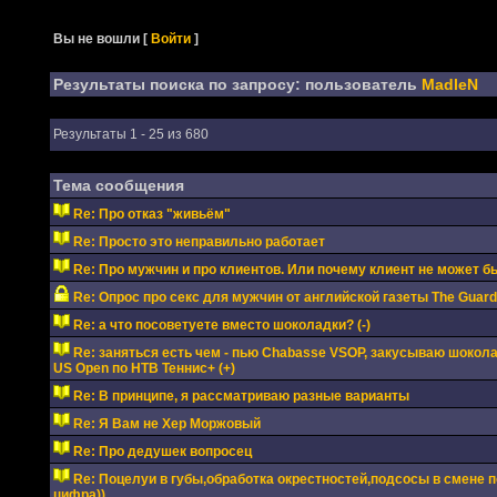
Вы не вошли
[
Войти
]
Результаты поиска по запросу: пользователь
MadleN
Результаты 1 - 25 из 680
Тема сообщения
Re: Про отказ "живьём"
Re: Просто это неправильно работает
Re: Про мужчин и про клиентов. Или почему клиент не может б
Re: Опрос про секс для мужчин от английской газеты The Guard
Re: а что посоветуете вместо шоколадки? (-)
Re: заняться есть чем - пью Chabasse VSOP, закусываю шокола
US Open по НТВ Теннис+ (+)
Re: В принципе, я рассматриваю разные варианты
Re: Я Вам не Хер Моржовый
Re: Про дедушек вопросец
Re: Поцелуи в губы,обработка окрестностей,подсосы в смене п
цифра))