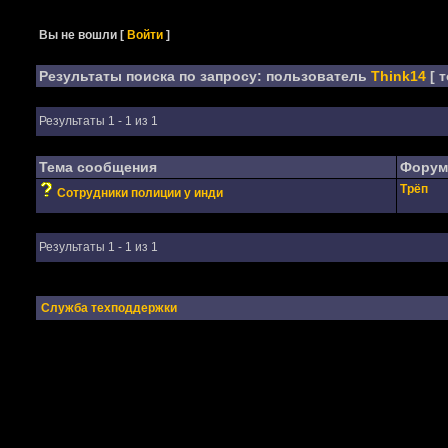
Вы не вошли
[
Войти
]
Результаты поиска по запросу: пользователь
Think14
[ 
Результаты 1 - 1 из 1
Тема сообщения
Форум
Трёп
Сотрудники полиции у инди
Результаты 1 - 1 из 1
Служба техподдержки