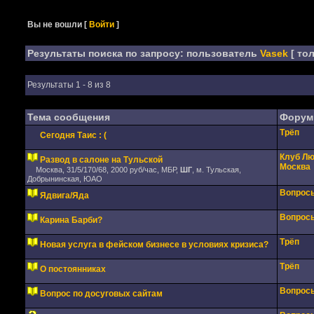
Вы не вошли
[
Войти
]
Результаты поиска по запросу: пользователь
Vasek
[ то
Результаты 1 - 8 из 8
Тема сообщения
Форум
Трёп
Сегодня Таис : (
Клуб Лю
Развод в салоне на Тульской
Москва
Москва, 31/5/170/68, 2000 руб/час, МБР,
ШГ
, м. Тульская,
Добрынинская, ЮАО
Вопросы
Ядвига/Яда
Вопросы
Карина Барби?
Трёп
Новая услуга в фейском бизнесе в условиях кризиса?
Трёп
О постоянниках
Вопросы
Вопрос по досуговых сайтам