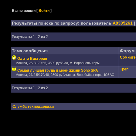
Вы не вошли
[
Войти
]
Результаты поиска по запросу: пользователь
A8305261
[
Результаты 1 - 2 из 2
Тема сообщения
Форум
Сомните
Ох эта Виктория
Москва, 28/2/170/55, 3500 руб/час, м. Воробьёвы горы
Трёп
Самая лучшая грудь в моей жизни Soho SPA
Москва, 21/2.5/170/48, 2500 руб/час, м. Воробьёвы горы, ЮЗАО
Результаты 1 - 2 из 2
Служба техподдержки