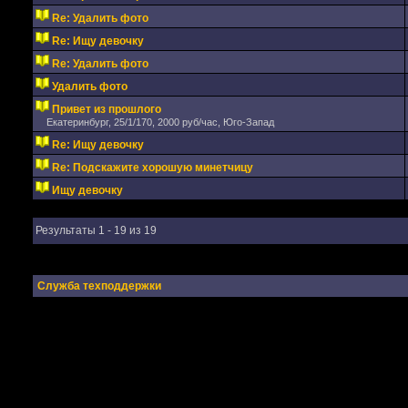
Re: Удалить фото
Re: Ищу девочку
Re: Удалить фото
Удалить фото
Привет из прошлого
Екатеринбург, 25/1/170, 2000 руб/час, Юго-Запад
Re: Ищу девочку
Re: Подскажите хорошую минетчицу
Ищу девочку
Результаты 1 - 19 из 19
Служба техподдержки