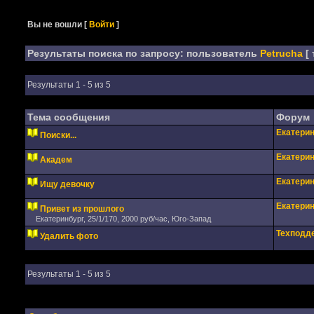
Вы не вошли
[
Войти
]
Результаты поиска по запросу: пользователь
Petrucha
[ 
Результаты 1 - 5 из 5
Тема сообщения
Форум
Екатерин
Поиски...
Екатерин
Академ
Екатерин
Ищу девочку
Екатерин
Привет из прошлого
Екатеринбург, 25/1/170, 2000 руб/час, Юго-Запад
Техподд
Удалить фото
Результаты 1 - 5 из 5