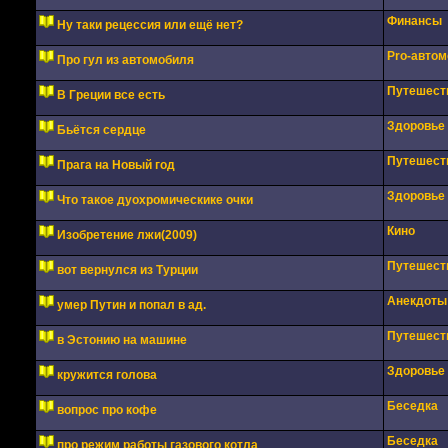
Финансы
Ну таки рецессия или ещё нет?
Pro-авто
Про гул из автомобиля
Путешест
В Греции все есть
Здоровье
Бьётся сердце
Путешест
Прага на Новый год
Здоровье
Что такое дуохромическике очки
Кино
Изобретение лжи(2009)
Путешест
вот вернулся из Турции
Анекдоты
умер Путин и попал в ад.
Путешест
в Эстонию на машине
Здоровье
кружится голова
Беседка
вопрос про кофе
Беседка
про режим работы газового котла