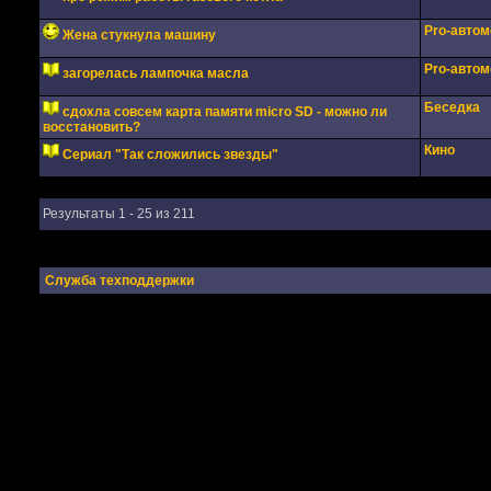
Pro-авто
Жена стукнула машину
Pro-авто
загорелась лампочка масла
Беседка
сдохла совсем карта памяти micro SD - можно ли
восстановить?
Кино
Сериал "Так сложились звезды"
Результаты 1 - 25 из 211
Служба техподдержки