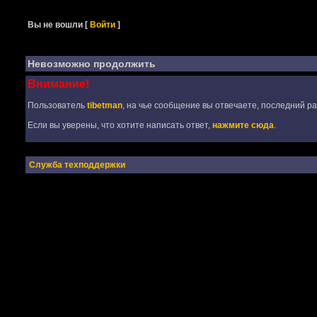
Вы не вошли
[
Войти
]
Невозможно продолжить
Внимание!
Пользователь
tibetman
, на чье сообщение вы отвечаете, последний ра
Если вы уверены, что хотите написать ответ,
нажмите сюда
.
Служба техподдержки